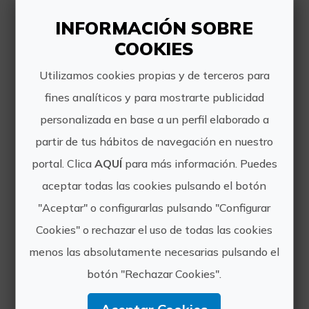
INFORMACIÓN SOBRE
COOKIES
Utilizamos cookies propias y de terceros para
fines analíticos y para mostrarte publicidad
personalizada en base a un perfil elaborado a
Espeleokayak Coves de Sant Josep
partir de tus hábitos de navegación en nuestro
La navegación en kayak es una
portal. Clica
AQUÍ
para más información. Puedes
fantástica actividad que combina
exploración y contemplación del
aceptar todas las cookies pulsando el botón
entorno con el ejercicio físico; si
"Aceptar" o configurarlas pulsando "Configurar
además se realiza en las
profundidades de una cueva, se
Cookies" o rechazar el uso de todas las cookies
convierte en ...
menos las absolutamente necesarias pulsando el
botón "Rechazar Cookies".