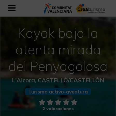
Registrarse como usuario empresar
Registro empresarial
Kayak bajo la
Español
atenta mirada
Mediterráneo Activo-Deportivo
del Penyagolosa
Mediterráneo Cultural
L'Alcora, CASTELLÓ/CASTELLÓN
Mediterráneo Natural-Rural
Turismo activo-aventura
Experiencias en otoño
2 valoraciones
Experiencias Semana Santa