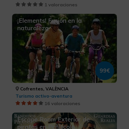
1 valoraciones
¡Elements! Fusión en la
naturaleza
99€
Cofrentes, VALÈNCIA
Turismo activo-aventura
16 valoraciones
Escape Room Exterior de
piratas en Peñíscola