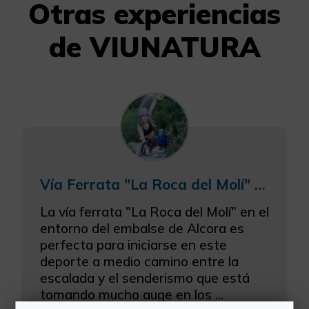
Otras experiencias
de VIUNATURA
Vía Ferrata "La Roca del Molí" en Alcora
La vía ferrata "La Roca del Molí" en el
entorno del embalse de Alcora es
perfecta para iniciarse en este
deporte a medio camino entre la
escalada y el senderismo que está
tomando mucho auge en los ...