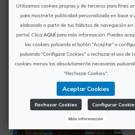
Benidorm, Altea, ALACANT/ALICANTE, ALACANT/ALICANTE
Utilizamos cookies propias y de terceros para fines an
Turismo deportivo, Buceo
para mostrarte publicidad personalizada en base a u
20 valoraciones
elaborado a partir de tus hábitos de navegación en
Tripula una embarcación sin
portal. Clica
AQUÍ
para más información. Puedes acep
titulación
las cookies pulsando el botón "Aceptar" o configu
pulsando "Configurar Cookies" o rechazar el uso de t
cookies menos las absolutamente necesarias pulsand
"Rechazar Cookies".
110€
Aceptar Cookies
Rechazar Cookies
Configurar Cookie
Benidorm, ALACANT/ALICANTE
Turismo deportivo, Actividades náuticas
Más información
0 valoraciones