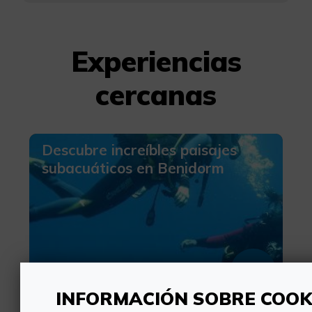
Experiencias
cercanas
Descubre increíbles paisajes
subacuáticos en Benidorm
35€
INFORMACIÓN SOBRE COOK