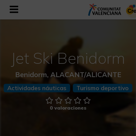
Registrarse como usuario empresar
Registro empresarial
Español
Jet Ski Benidorm
Mediterráneo Activo-Deportivo
Benidorm, ALACANT/ALICANTE
Mediterráneo Cultural
Actividades náuticas
Turismo deportivo
Mediterráneo Natural-Rural
0 valoraciones
Experiencias en otoño
Experiencias Semana Santa