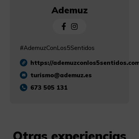
Ademuz
#AdemuzConLos5Sentidos
https://ademuzconlos5sentidos.co
turismo@ademuz.es
673 505 131
Otras experiencias