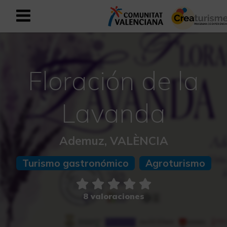
Registrarse como usuario empresar
Registro empresarial
Floración de la
Español
Lavanda
Mediterráneo Activo-Deportivo
Ademuz, VALÈNCIA
Mediterráneo Cultural
Turismo gastronómico
Agroturismo
Mediterráneo Natural-Rural
Experiencias en otoño
8 valoraciones
Experiencias Semana Santa