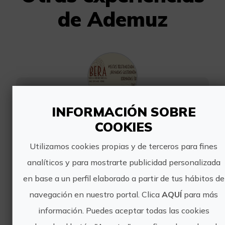
de Ademuz
INFORMACIÓN SOBRE
Estación Íbera
COOKIES
Durante el otoño, en Ademuz puedes
Utilizamos cookies propias y de terceros para fines
disfrutar de la Estación Íbera, dónde
analíticos y para mostrarte publicidad personalizada
podrás conocer in situ a los Íberos de
La Celadilla de Ademuz. Un poblado
en base a un perfil elaborado a partir de tus hábitos de
íbero con unas características
navegación en nuestro portal. Clica
AQUÍ
para más
asombrosas, pues se...
información. Puedes aceptar todas las cookies