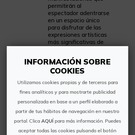
permitirán al
espectador adentrarse
en un espacio único
para disfrutar de las
expresiones artísticas
más significativas de
nuestro pasado.
INFORMACIÓN SOBRE
COOKIES
Utilizamos cookies propias y de terceros para
fines analíticos y para mostrarte publicidad
LICANUS S.L.
personalizada en base a un perfil elaborado a
partir de tus hábitos de navegación en nuestro
https://renaixement.es/
portal. Clica
AQUÍ
para más información. Puedes
aceptar todas las cookies pulsando el botón
ximo@culturalcdm.eu