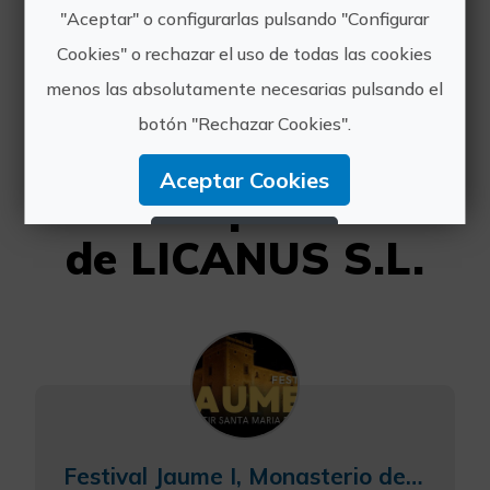
"Aceptar" o configurarlas pulsando "Configurar
687845402
Cookies" o rechazar el uso de todas las cookies
menos las absolutamente necesarias pulsando el
botón "Rechazar Cookies".
Aceptar Cookies
Otras experiencias
Rechazar Cookies
de LICANUS S.L.
Configurar Cookies
Más información
Festival Jaume I, Monasterio de Santa María del Puig