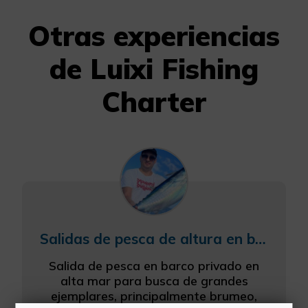
Otras experiencias
de Luixi Fishing
Charter
Salidas de pesca de altura en barco desde Alcossebre
Salida de pesca en barco privado en
alta mar para busca de grandes
ejemplares, principalmente brumeo,