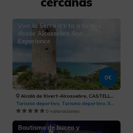
cercanas
Vive la Serra d’Irta a tu aire
desde Alcossebre Sea
Experience
0€
Alcalà de Xivert-Alcossebre, CASTELLÓ/CASTELLÓN
Turismo deportivo, Turismo deportivo, Senderismo
0 valoraciones
Bautismo de buceo y