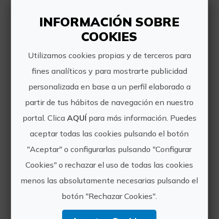
currican y popping de altura. Pesca de
grandes ejemplares de tunidos y otras
INFORMACIÓN SOBRE
especies, salida de 6...
COOKIES
Utilizamos cookies propias y de terceros para
fines analíticos y para mostrarte publicidad
personalizada en base a un perfil elaborado a
partir de tus hábitos de navegación en nuestro
Excursión de pesca en barco privado a las islas Columbretes
portal. Clica
AQUÍ
para más información. Puedes
Salidas de pesca a las islas
aceptar todas las cookies pulsando el botón
Columbretes a día completo es una de
"Aceptar" o configurarlas pulsando "Configurar
nuestras salidas estrella, ya que
Cookies" o rechazar el uso de todas las cookies
solemos encontrar una mayor
actividad en las especies de fondo
menos las absolutamente necesarias pulsando el
pues contamos con diferentes spots
botón "Rechazar Cookies".
en...