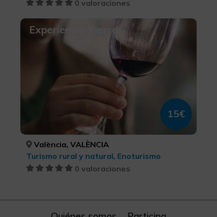
0 valoraciones
Experiencia Tierra
15€
València, VALÈNCIA
Turismo rural y natural, Enoturismo
0 valoraciones
Quiénes somos
Participa