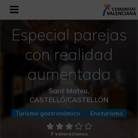
Especial parejas
Registrarse como usuario empresar
Registro empresarial
Español
con realidad
aumentada
Mediterráneo Activo-Deportivo
Mediterráneo Cultural
Sant Mateu,
CASTELLÓ/CASTELLÓN
Mediterráneo Natural-Rural
Turismo gastronómico
Enoturismo
Experiencias en otoño
Experiencias Semana Santa
7 valoraciones