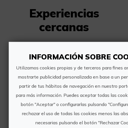
Experiencias
cercanas
Tras las huellas de los caminos
INFORMACIÓN SOBRE COO
cátaros por el norte de la
Comunitat Valenciana
Utilizamos cookies propias y de terceros para fines an
mostrarte publicidad personalizada en base a un perf
partir de tus hábitos de navegación en nuestro porta
para más información. Puedes aceptar todas las cook
485€
botón "Aceptar" o configurarlas pulsando "Configur
rechazar el uso de todas las cookies menos las a
Sant Mateu, CASTELLÓ/CASTELLÓN
necesarias pulsando el botón "Rechazar Coo
Ruta de los Cátaros, Turismo cultural