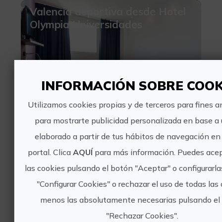
Valencia deportiva desde Hotel
Olympia Universidades
INFORMACIÓN SOBRE COOK
99€
Utilizamos cookies propias y de terceros para fines an
para mostrarte publicidad personalizada en base a u
València, VALÈNCIA
elaborado a partir de tus hábitos de navegación en
1 valoraciones
portal. Clica
AQUÍ
para más información. Puedes acep
las cookies pulsando el botón "Aceptar" o configurarl
De Tapas con Mi Perro
"Configurar Cookies" o rechazar el uso de todas las
menos las absolutamente necesarias pulsando el
"Rechazar Cookies".