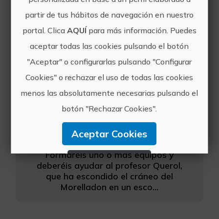
Formaréis equipos de
cazarrecompensas y competiréi...
partir de tus hábitos de navegación en nuestro
portal. Clica
AQUÍ
para más información. Puedes
aceptar todas las cookies pulsando el botón
"Aceptar" o configurarlas pulsando "Configurar
Cookies" o rechazar el uso de todas las cookies
menos las absolutamente necesarias pulsando el
Escape Room Exterior en Morella
botón "Rechazar Cookies".
Escape Room Exterior en las calles,
Aceptar Cookies
murallas y torres medievales de
Morella.
Formaréis uno o más equipos y
Rechazar Cookies
deberéis ayudar al profesor Querol,
que ha escondido el cráneo del
Configurar Cookies
Morelladon en un esco...
Más información