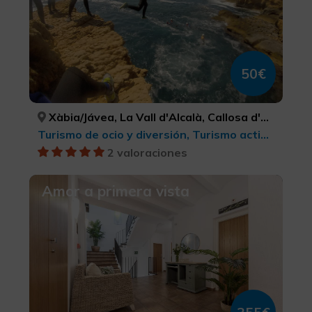
50€
Xàbia/Jávea, La Vall d'Alcalà, Callosa d'en Sarrià, Altea, El Verger, Teulada-Moraira, Parcent, La Vall de Laguar, Polop, Xaló, Benissa, Pedreguer, Beniarbeig, Relleu, Bolulla, La Nucia, Llíber, Poble Nou de Benitatxell, el/ Benitachell, Els Poblets, Dénia, ALACANT/ALICANTE, ALACANT/ALICANTE, ALACANT/ALICANTE, ALACANT/ALICANTE, ALACANT/ALICANTE, ALACANT/ALICANTE, ALACANT/ALICANTE, ALACANT/ALICANTE, ALACANT/ALICANTE, ALACANT/ALICANTE, ALACANT/ALICANTE, ALACANT/ALICANTE, ALACANT/ALICANTE, ALACANT/ALICANTE, ALACANT/ALICANTE, ALACANT/ALICANTE, ALACANT/ALICANTE, ALACANT/ALICANTE, ALACANT/ALICANTE, ALACANT/ALICANTE
Turismo de ocio y diversión, Turismo activo-aventura
2 valoraciones
Amor a primera vista