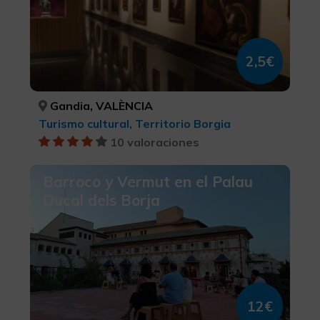
2,5€
Gandia, VALÈNCIA
Turismo cultural, Territorio Borgia
10 valoraciones
Barroco y Vermut en el Palau
Ducal dels Borja
12€