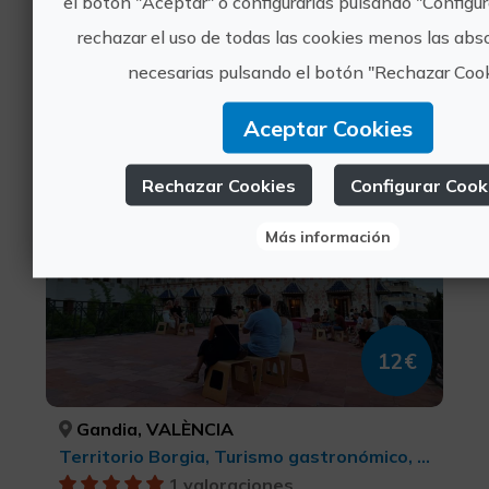
el botón "Aceptar" o configurarlas pulsando "Configur
rechazar el uso de todas las cookies menos las ab
Gandia, VALÈNCIA
necesarias pulsando el botón "Rechazar Cook
Turismo de ocio y diversión, Turismo gastronómico, Territorio Borgia, Turismo cultural
1 valoraciones
Aceptar Cookies
Barroco y Vermut en el Palau
Rechazar Cookies
Configurar Cook
Ducal dels Borja
Más información
12€
Gandia, VALÈNCIA
Territorio Borgia, Turismo gastronómico, Turismo cultural
1 valoraciones