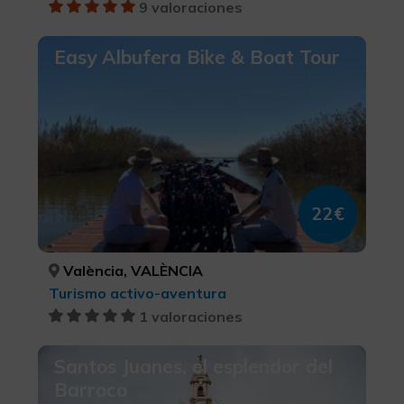
9 valoraciones
Easy Albufera Bike & Boat Tour
22€
València, VALÈNCIA
Turismo activo-aventura
1 valoraciones
Santos Juanes, el esplendor del
Barroco