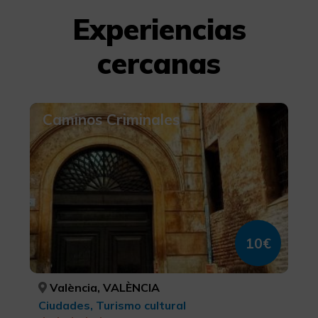
Más información
Experiencias
cercanas
Caminos Criminales
10€
València, VALÈNCIA
Ciudades, Turismo cultural