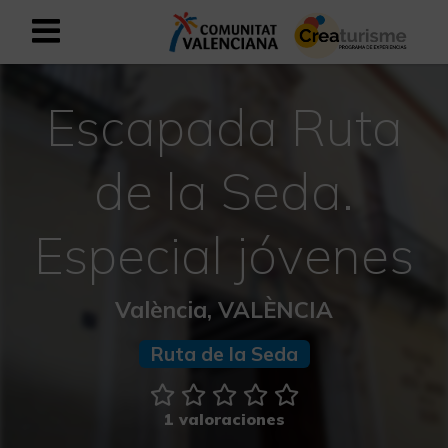
Registrarse como usuario empresar
Registro empresarial
Escapada Ruta
Español
de la Seda.
Mediterráneo Activo-Deportivo
Especial jóvenes
Mediterráneo Cultural
València, VALÈNCIA
Mediterráneo Natural-Rural
Ruta de la Seda
Experiencias en otoño
1 valoraciones
Experiencias Semana Santa