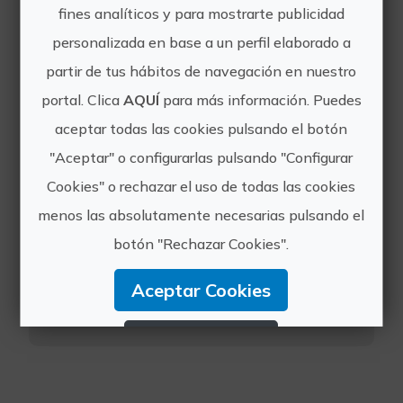
fines analíticos y para mostrarte publicidad
personalizada en base a un perfil elaborado a
partir de tus hábitos de navegación en nuestro
portal. Clica
AQUÍ
para más información. Puedes
VIAJES TANAICA
aceptar todas las cookies pulsando el botón
"Aceptar" o configurarlas pulsando "Configurar
Cookies" o rechazar el uso de todas las cookies
menos las absolutamente necesarias pulsando el
http://www.viajestanaica.com
botón "Rechazar Cookies".
info@viajestanaica.com
Aceptar Cookies
962602581
Rechazar Cookies
Configurar Cookies