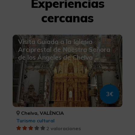
Experiencias
cercanas
Visita Guiada a la Iglesia
Arciprestal de Nuestra Señora
de los Ángeles de Chelva
3€
Chelva, VALÈNCIA
Turismo cultural
2 valoraciones