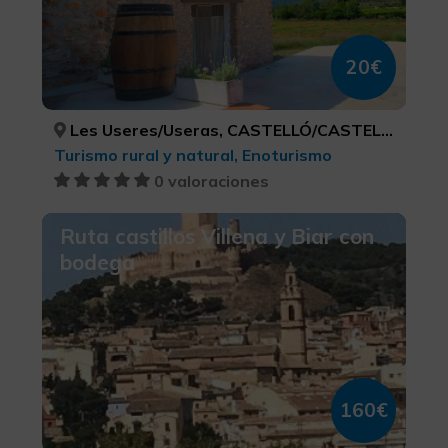
20€
Les Useres/Useras, CASTELLÓ/CASTELLÓN
Turismo rural y natural, Enoturismo
0 valoraciones
Ruta castillos Villena y Biar con
bodega
160€