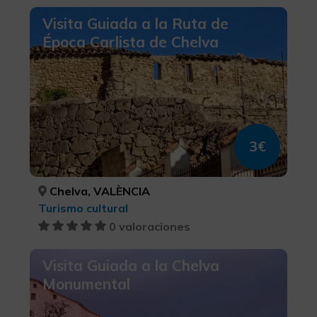
Visita Guiada a la Ruta de
Época Carlista de Chelva
3€
Chelva, VALÈNCIA
Turismo cultural
0 valoraciones
Visita Guiada a la Chelva
Monumental