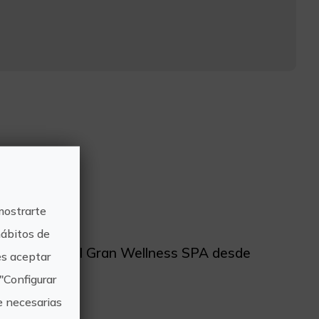
6:00-20:00
mostrarte
hábitos de
ito de aguas del Gran Wellness SPA desde
s aceptar
"Configurar
e necesarias