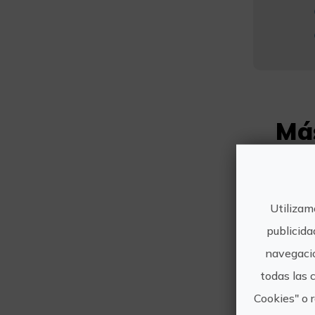
Má
Utilizam
publicida
navegació
todas las 
Cookies" o 