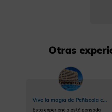
Otras exper
Vive la magia de Peñíscola con alojamiento y entradas al Magic Museum by Yunke
Esta experiencia está pensada