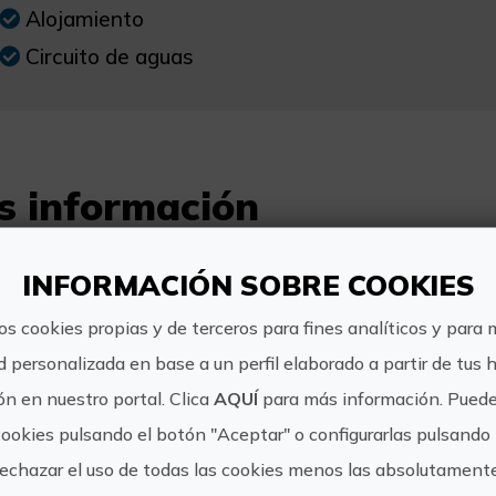
Alojamiento
Circuito de aguas
s información
Horario:
INFORMACIÓN SOBRE COOKIES
Horario Gran Wellness SPA: 10:00-14:00 1
os cookies propias y de terceros para fines analíticos y para 
Precio:
d personalizada en base a un perfil elaborado a partir de tus 
Alojamiento en habitación familiar y circu
n en nuestro portal. Clica
AQUÍ
para más información. Puede
130€
cookies pulsando el botón "Aceptar" o configurarlas pulsando 
rechazar el uso de todas las cookies menos las absolutament
Cómo llegar: