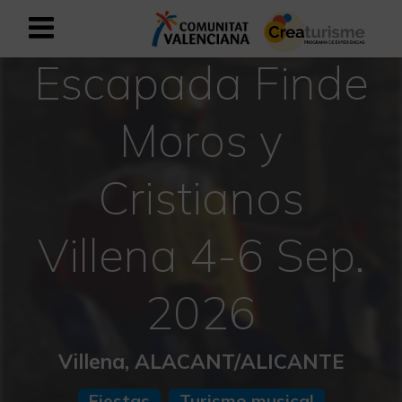
Escapada Finde
Registrarse como usuario empresar
Registro empresarial
Moros y
Español
Cristianos
Mediterráneo Activo-Deportivo
Villena 4-6 Sep.
Mediterráneo Cultural
Mediterráneo Natural-Rural
2026
Experiencias en otoño
Villena, ALACANT/ALICANTE
Experiencias Semana Santa
Fiestas
Turismo musical