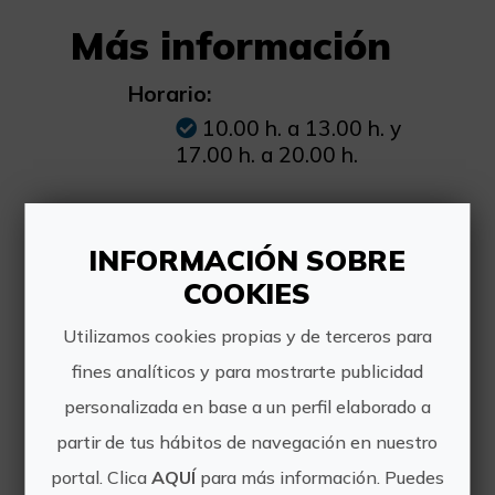
Más información
Horario:
10.00 h. a 13.00 h. y
17.00 h. a 20.00 h.
Precio:
INFORMACIÓN SOBRE
Desde 230€
COOKIES
Cómo llegar:
Utilizamos cookies propias y de terceros para
Villena (Alicante)
fines analíticos y para mostrarte publicidad
personalizada en base a un perfil elaborado a
partir de tus hábitos de navegación en nuestro
portal. Clica
AQUÍ
para más información. Puedes