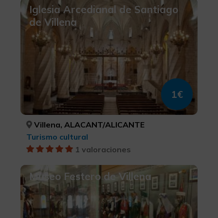
Iglesia Arcedianal de Santiago
de Villena
1€
Villena, ALACANT/ALICANTE
Turismo cultural
1 valoraciones
Museo Festero de Villena