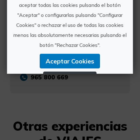
aceptar todas las cookies pulsando el botón
VIAJES SALVATUR
"Aceptar" o configurarlas pulsando "Configurar
Cookies" o rechazar el uso de todas las cookies
menos las absolutamente necesarias pulsando el
botón "Rechazar Cookies".
https://costablancainterior.es/
Aceptar Cookies
salvatur@salvatur.com
965 800 669
Rechazar Cookies
Configurar Cookies
Más información
Otras experiencias