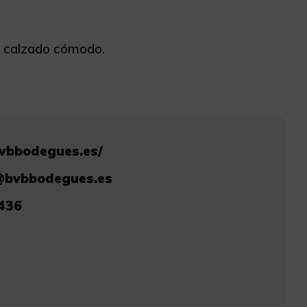
r calzado cómodo.
bvbbodegues.es/
@bvbbodegues.es
436