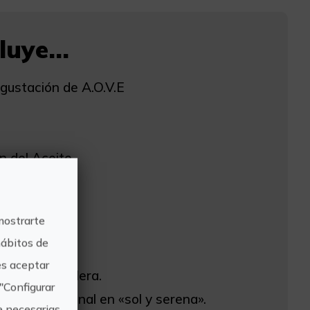
uye...
ustación de A.O.V.E
n del Aceite.
n del Vino.
mostrarte
Privee.
hábitos de
doras.
s aceptar
 clásica y solera.
"Configurar
ecimiento final en «sol y serena».
e necesarias