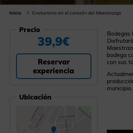
Enoturismo en el corazón del Maestrazgo
Inicio
Precio
Bodegas Be
39,9€
Disfrutará
Maestrazgo
bodega co
Reservar
con sus t
experiencia
Actualmen
producción
municipio.
Ubicación