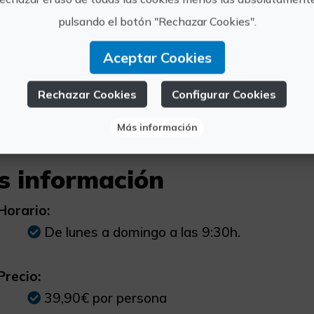
Visita guiada al Jardín de Dionís y Baccus.
pulsando el botón "Rechazar Cookies".
Aceptar Cookies
n
Rechazar Cookies
Configurar Cookies
as
Más información
s información
Horario:
De lunes a domingo a las 9:30h.
Precio:
39,90€ por persona