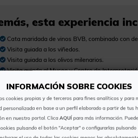
más, esta experiencia incl
Cata maridada de vinos BVB, combinado con deg
Visita guiada a los viñedos.
Visita guiada a los olivos milenarios.
Visita guiada al Museo y Centro de Interpretació
Visita guiada a la Nave de Elaboración del Vino.
INFORMACIÓN SOBRE COOKIES
Visita guiada al Museo y Centro de Interpretació
os cookies propias y de terceros para fines analíticos y para 
Visita guiada a las cavas subterráneas y el Club 
d personalizada en base a un perfil elaborado a partir de tus 
Visita guiada a la sala subterránea de despalilla
n en nuestro portal. Clica
AQUÍ
para más información. Puede
Visita guiada a las salas subterráneas de crianza
cookies pulsando el botón "Aceptar" o configurarlas pulsando 
Visita guiada a la zona de damajuanas para envej
rechazar el uso de todas las cookies menos las absolutament