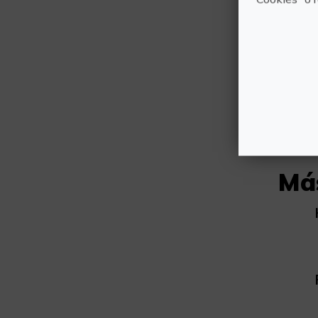
Duració
3,5 hor
Má