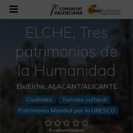
ELCHE, Tres
Registrarse como usuario empresar
Registro empresarial
Español
patrimonios de
la Humanidad
Mediterráneo Activo-Deportivo
Mediterráneo Cultural
Elx/Elche, ALACANT/ALICANTE
Mediterráneo Natural-Rural
Ciudades
Turismo cultural
Patrimonio Mundial por la UNESCO
Experiencias en otoño
Experiencias Semana Santa
0 valoraciones