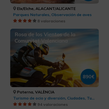
Elx/Elche, ALACANT/ALICANTE
Parques Naturales, Observación de aves
8 valoraciones
Rosa de los Vientos de la
Comunitat Valenciana
890€
Paterna, VALÈNCIA
Turismo de ocio y diversión, Ciudades, Turismo activo-aventura, Turismo rural y natural, BTT, cicloturismo y ciclismo , Arte Rupestre, LGBTQ+, Turismo gastronómico, Parques Naturales, Turismo cultural, Turismo deportivo, Enoturismo
94 valoraciones