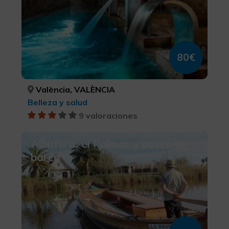
80€
València, VALÈNCIA
Belleza y salud
9 valoraciones
Albufera, el Palmar y paseo en
barca