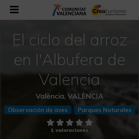
Registrarse como usuario empresar
Registro empresarial
El ciclo del arroz
Español
en l'Albufera de
Mediterráneo Activo-Deportivo
Valencia
Mediterráneo Cultural
València, VALÈNCIA
Mediterráneo Natural-Rural
Observación de aves
Parques Naturales
Experiencias en otoño
1 valoraciones
Experiencias Semana Santa