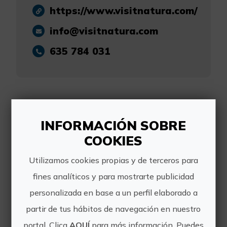
https://www.visitnatura.com/
info@visitnatura.com
635 784 031
INFORMACIÓN SOBRE
Otras experiencias
COOKIES
de Visit Natura
Utilizamos cookies propias y de terceros para
fines analíticos y para mostrarte publicidad
personalizada en base a un perfil elaborado a
partir de tus hábitos de navegación en nuestro
portal. Clica
AQUÍ
para más información. Puedes