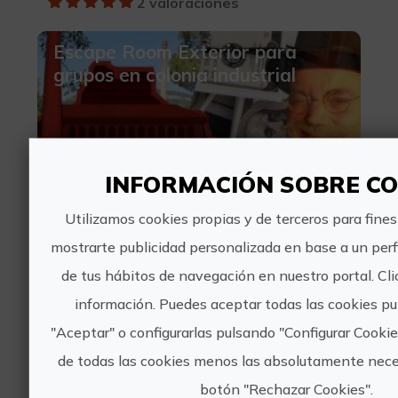
2 valoraciones
Escape Room Exterior para
grupos en colonia industrial
INFORMACIÓN SOBRE CO
9€
Utilizamos cookies propias y de terceros para fines
mostrarte publicidad personalizada en base a un perfi
Morella, CASTELLÓ/CASTELLÓN
de tus hábitos de navegación en nuestro portal. Cl
Turismo de ocio y diversión
información. Puedes aceptar todas las cookies pu
0 valoraciones
"Aceptar" o configurarlas pulsando "Configurar Cookie
Escape Room Exterior de Magia
de todas las cookies menos las absolutamente nece
en Morella
botón "Rechazar Cookies".