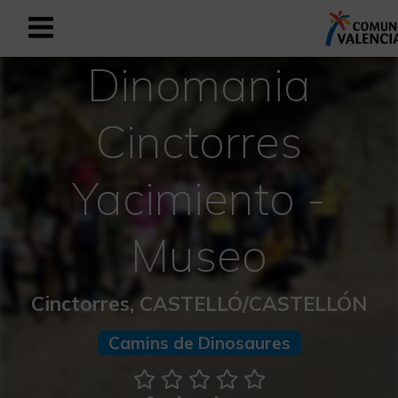
Dinomania
Registrarse como usuario empresar
Registro empresarial
Cinctorres
Español
Yacimiento -
Mediterráneo Activo-Deportivo
Museo
Mediterráneo Cultural
Mediterráneo Natural-Rural
Cinctorres, CASTELLÓ/CASTELLÓN
Experiencias en otoño
Camins de Dinosaures
Experiencias Semana Santa