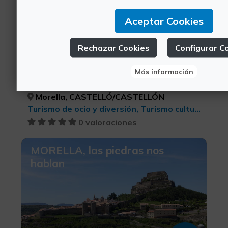
Aceptar Cookies
Rechazar Cookies
Configurar C
15€
Más información
Morella, CASTELLÓ/CASTELLÓN
Turismo de ocio y diversión, Turismo cultural
0 valoraciones
MORELLA, las piedras nos
hablan