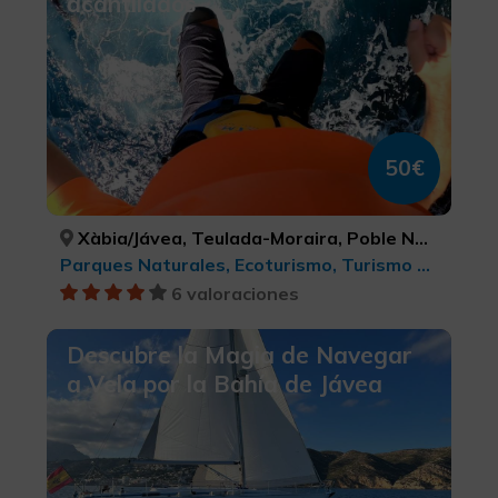
acantilados
50€
Xàbia/Jávea, Teulada-Moraira, Poble Nou de Benitatxell, el/ Benitachell, Dénia, ALACANT/ALICANTE, ALACANT/ALICANTE, ALACANT/ALICANTE, ALACANT/ALICANTE
Parques Naturales, Ecoturismo, Turismo activo-aventura, Turismo deportivo
6 valoraciones
Descubre la Magia de Navegar
a Vela por la Bahía de Jávea