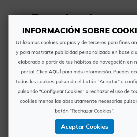
Experiencias
INFORMACIÓN SOBRE COOKI
cercanas
Utilizamos cookies propias y de terceros para fines an
y para mostrarte publicidad personalizada en base a u
Bautismo de buceo - try dive
elaborado a partir de tus hábitos de navegación en 
portal. Clica
AQUÍ
para más información. Puedes ac
todas las cookies pulsando el botón "Aceptar" o confi
pulsando "Configurar Cookies" o rechazar el uso de to
cookies menos las absolutamente necesarias pulsa
75€
botón "Rechazar Cookies".
Aceptar Cookies
Xàbia/Jávea, ALACANT/ALICANTE