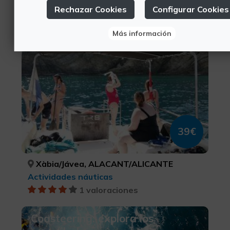
Turismo deportivo, Buceo
Rechazar Cookies
Configurar Cookies
0 valoraciones
Más información
Excursión de snorkel en trimarán
39€
Xàbia/Jávea, ALACANT/ALICANTE
Actividades náuticas
1 valoraciones
Coasteering: explora los