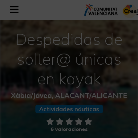
Registrarse como usuario empresar
Registro empresarial
Despedidas de
Español
solter@ únicas
Mediterráneo Activo-Deportivo
en kayak
Mediterráneo Cultural
Xàbia/Jávea, ALACANT/ALICANTE
Mediterráneo Natural-Rural
Actividades náuticas
Experiencias en otoño
6 valoraciones
Experiencias Semana Santa