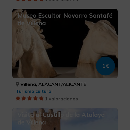
Museo Escultor Navarro Santafé
de Villena
1€
Villena, ALACANT/ALICANTE
Turismo cultural
1 valoraciones
Visita al Castillo de la Atalaya
de Villena