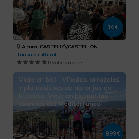
16€
Altura, CASTELLÓ/CASTELLÓN
Turismo cultural
0 valoraciones
Viaje en bici - Viñedos, arrozales
y plantaciones de naranjas en
bicicleta. Viaje en bici por las
esencias del Mediterraneo
899€