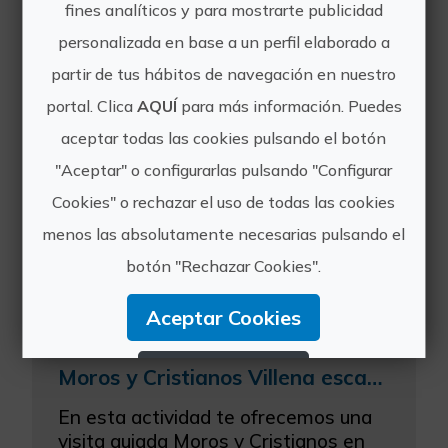
fines analíticos y para mostrarte publicidad
Plan gastro menú: visita bodega y comida en Restaurante Warynessy
personalizada en base a un perfil elaborado a
La actividad consta de una excursión
partir de tus hábitos de navegación en nuestro
de día con visita a una bodega y
comida en un restaurante sin
portal. Clica
AQUÍ
para más información. Puedes
alojamiento (consultar si quiere
aceptar todas las cookies pulsando el botón
dormir). Disfruta de una de las
"Aceptar" o configurarlas pulsando "Configurar
bodegas de la zona del Alto Vinal...
Cookies" o rechazar el uso de todas las cookies
menos las absolutamente necesarias pulsando el
botón "Rechazar Cookies".
Aceptar Cookies
Rechazar Cookies
Moros y Cristianos Villena escapada gastronómica con visita castillo
En esta actividad te ofrecemos una
Configurar Cookies
visita guiada Moros y Cristianos en