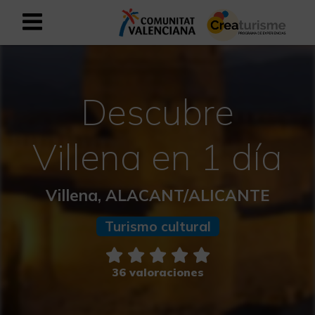
Registrarse como usuario empresar
Registro empresarial
Descubre
Español
Villena en 1 día
Mediterráneo Activo-Deportivo
Villena, ALACANT/ALICANTE
Mediterráneo Cultural
Turismo cultural
Mediterráneo Natural-Rural
Experiencias en otoño
36 valoraciones
Experiencias Semana Santa