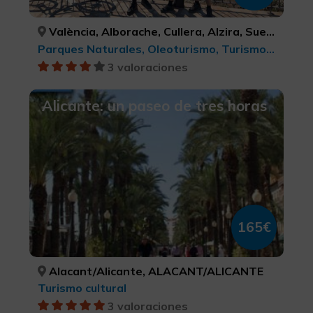
València, Alborache, Cullera, Alzira, Sueca, Buñol, Requena, Utiel, VALÈNCIA, VALÈNCIA, VALÈNCIA, VALÈNCIA, VALÈNCIA, VALÈNCIA, VALÈNCIA, VALÈNCIA
Parques Naturales, Oleoturismo, Turismo activo-aventura, Turismo deportivo, Enoturismo, BTT, cicloturismo y ciclismo , Experiencias Gastronómicas l'Exquisit Mediterrani, Turismo rural y natural, Denominación de origen, Turismo cultural, Turismo cultural, Turismo gastronómico
3 valoraciones
Alicante: un paseo de tres horas
165€
Alacant/Alicante, ALACANT/ALICANTE
Turismo cultural
3 valoraciones