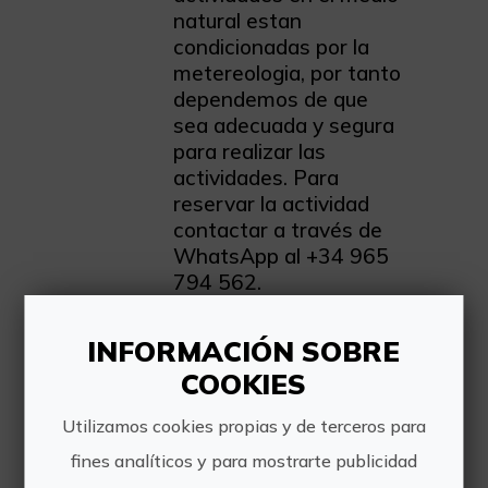
natural estan
condicionadas por la
metereologia, por tanto
dependemos de que
sea adecuada y segura
para realizar las
actividades. Para
reservar la actividad
contactar a través de
WhatsApp al +34 965
794 562.
INFORMACIÓN SOBRE
COOKIES
Utilizamos cookies propias y de terceros para
fines analíticos y para mostrarte publicidad