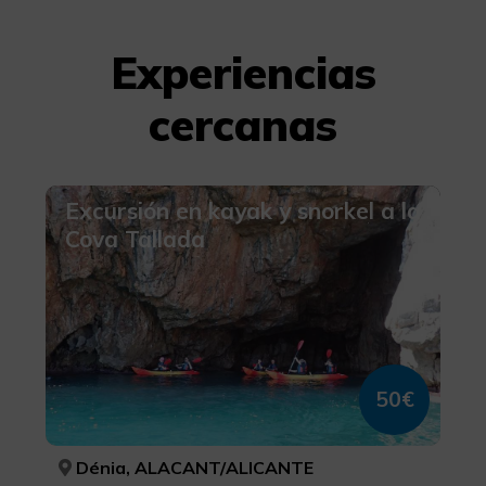
Experiencias
cercanas
Excursión en kayak y snorkel a la
Cova Tallada
50€
Dénia, ALACANT/ALICANTE