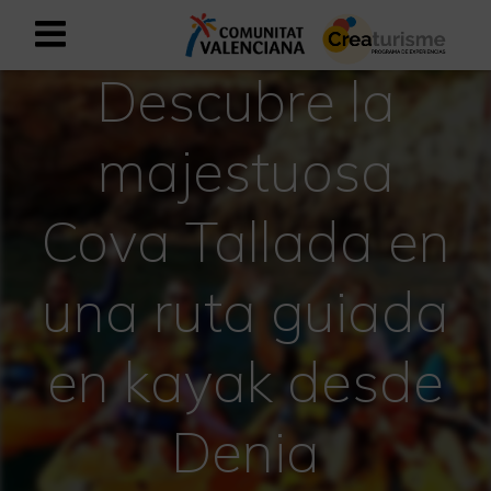
Descubre la
Registrarse como usuario empresar
Registro empresarial
majestuosa
Español
Cova Tallada en
Mediterráneo Activo-Deportivo
una ruta guiada
Mediterráneo Cultural
Mediterráneo Natural-Rural
en kayak desde
Experiencias en otoño
Denia
Experiencias Semana Santa