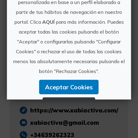
personalizada en base a un perfil elaborado a
partir de tus hábitos de navegación en nuestro
XABIA ACTIVA
portal. Clica
AQUÍ
para más información. Puedes
aceptar todas las cookies pulsando el botón
"Aceptar" o configurarlas pulsando "Configurar
Cookies" o rechazar el uso de todas las cookies
Bienvenidos a Xàbia Activa, mucho
menos las absolutamente necesarias pulsando el
más que una empresa de turismo
botón "Rechazar Cookies".
activo en Jávea. Somos un equipo
apasionado por la aventura y la
Aceptar Cookies
naturaleza, dedicados a descubrirte
los rincones más espectaculares de
Rechazar Cookies
https://www.xabiactiva.com/
Configurar Cookies
xabiactiva@gmail.com
Más información
+34639262323