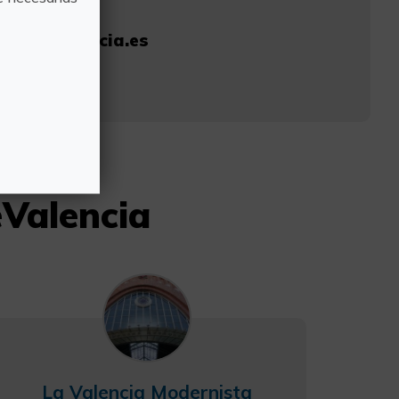
as-ciencias/
cubrevalencia.es
98
eValencia
La Valencia Modernista