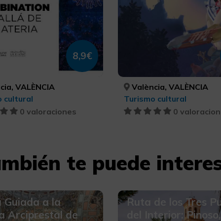
8,9€
cia, VALÈNCIA
València, VALÈNCIA
 cultural
Turismo cultural
0 valoraciones
0 valoracio
mbién te puede intere
a Guiada a la
Ruta de los Tres P
ia Arciprestal de
del Interior: Pinoso