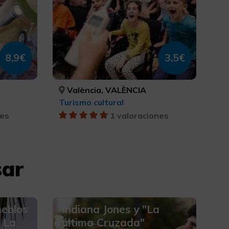
8,9€
3,5€
València, VALÈNCIA
Turismo cultural
nes
1 valoraciones
sar
ueblos
Indiana Jones y "La
, La
última Cruzada"