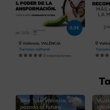
9,9€
València, VALÈNCIA
Valèn
Turismo cultural
Turismo
0 valoraciones
Ta
Bike Tour Valencia; del
Visit
pasado al futuro
Igles