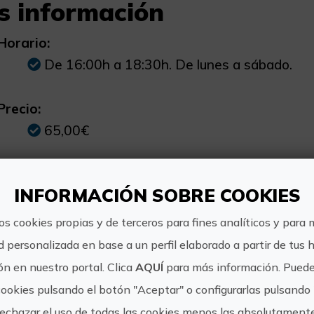
s información
Horario:
De 16:00h a 18:30h. De lunes a sábado.
Precio:
65,00€
Otra información:
INFORMACIÓN SOBRE COOKIES
Incluye entradas al Museo de ciencias y Oc
os cookies propias y de terceros para fines analíticos y para 
d personalizada en base a un perfil elaborado a partir de tus 
n en nuestro portal. Clica
AQUÍ
para más información. Puede
cookies pulsando el botón "Aceptar" o configurarlas pulsando 
https://d
escubreValencia
rechazar el uso de todas las cookies menos las absolutament