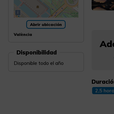
i
Abrir ubicación
València
Ade
Disponibilidad
Disponible todo el año
Duració
2,5 hor