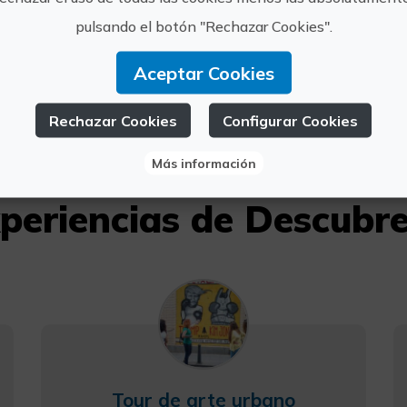
artes-y-l
pulsando el botón "Rechazar Cookies".
info@des
Aceptar Cookies
6106229
Rechazar Cookies
Configurar Cookies
Más información
periencias de Descubr
Tour de arte urbano