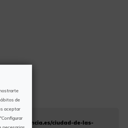
eanogràfic.
mostrarte
hábitos de
s aceptar
"Configurar
escubrevalencia.es/ciudad-de-las-
e necesarias