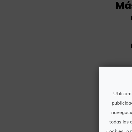
Má
Utilizam
publicida
navegació
todas las 
D
Cookies" o 