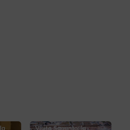
la
Visita Sagunto: la