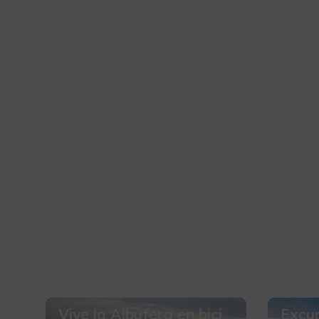
Vive la Albufera en bici
Excur