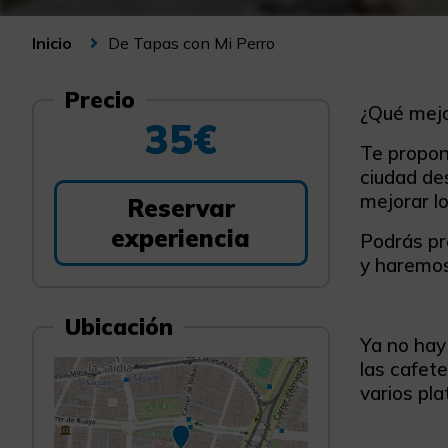
De Tapas con Mi Perro
Inicio
Precio
¿Qué mejor
35€
Te propon
ciudad de
mejorar lo
Reservar
experiencia
Podrás pr
y haremos
Ubicación
Ya no hay
las cafet
varios pla