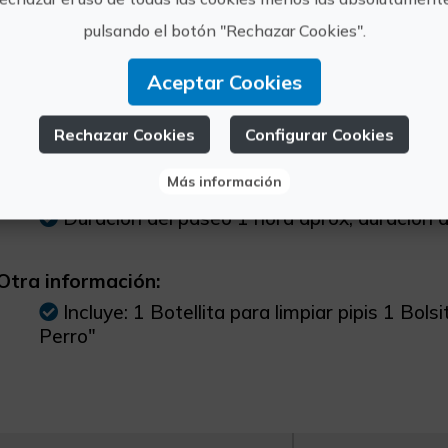
Tapa canina a elegir entre varios snacks
pulsando el botón "Rechazar Cookies".
Aceptar Cookies
s información
Rechazar Cookies
Configurar Cookies
Más información
Horario:
Duración del paseo 1 hora aprox, duración d
Otra información:
Incluye: 1 Botellita para limpiar pipis 1 B
Perro"