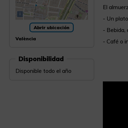
El almuerz
i
- Un plato
Abrir ubicación
- Bebida,
València
- Café o i
Disponibilidad
Disponible todo el año