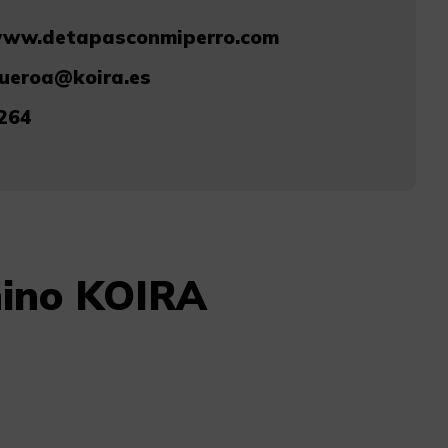
/www.detapasconmiperro.com
gueroa@koira.es
264
nino KOIRA