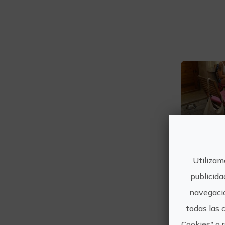
Utilizam
publicida
Ade
navegació
todas las 
Cookies" o 