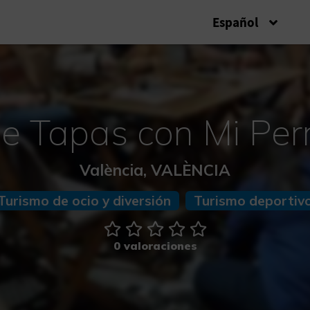
Español
e Tapas con Mi Per
València, VALÈNCIA
Turismo de ocio y diversión
Turismo deportiv
0 valoraciones