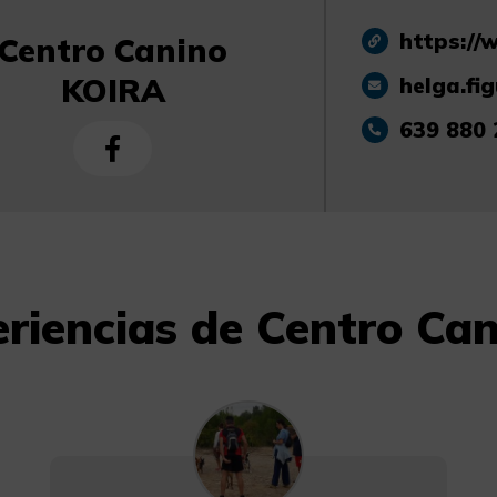
https:/
Centro Canino
KOIRA
helga.fi
639 880 
eriencias de Centro Ca