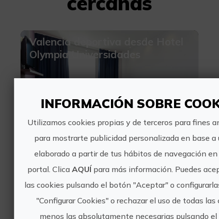
cercanas
Valencia deportiva desde Hotel
Olympia Universidades
INFORMACIÓN SOBRE COOK
Utilizamos cookies propias y de terceros para fines an
99€
para mostrarte publicidad personalizada en base a u
elaborado a partir de tus hábitos de navegación en
València, VALÈNCIA
portal. Clica
AQUÍ
para más información. Puedes acep
1 valoraciones
las cookies pulsando el botón "Aceptar" o configurarl
De Tapas con Mi Perro
"Configurar Cookies" o rechazar el uso de todas las
menos las absolutamente necesarias pulsando el