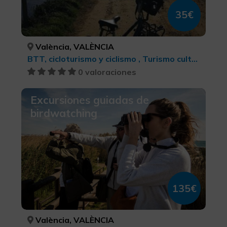
35€
València, VALÈNCIA
BTT, cicloturismo y ciclismo , Turismo cultural, Turismo deportivo
0 valoraciones
Excursiones guiadas de
birdwatching
135€
València, VALÈNCIA