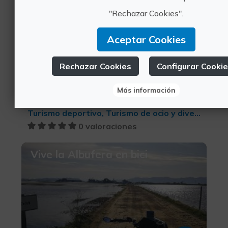
"Rechazar Cookies".
Aceptar Cookies
Rechazar Cookies
Configurar Cooki
35€
Más información
València, VALÈNCIA
Turismo deportivo, Turismo de ocio y diversión
0 valoraciones
Vive la Albufera en bici