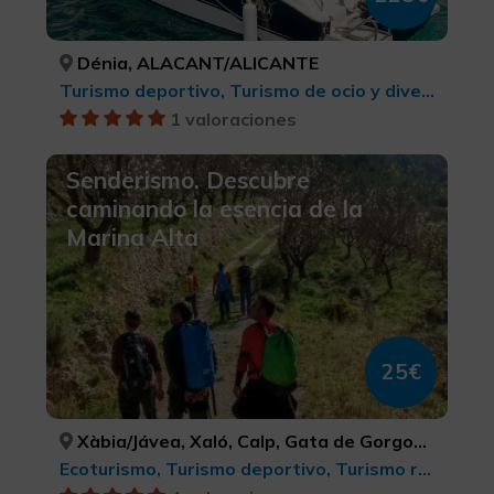
Dénia, ALACANT/ALICANTE
Turismo deportivo, Turismo de ocio y diversión
1 valoraciones
Senderismo. Descubre
caminando la esencia de la
Marina Alta
25€
Xàbia/Jávea, Xaló, Calp, Gata de Gorgos, Dénia, Pego, Poble Nou de Benitatxell, el/ Benitachell, ALACANT/ALICANTE, ALACANT/ALICANTE, ALACANT/ALICANTE, ALACANT/ALICANTE, ALACANT/ALICANTE, ALACANT/ALICANTE, ALACANT/ALICANTE
Ecoturismo, Turismo deportivo, Turismo rural y natural, Turismo activo-aventura, Observación de aves, Parques Naturales, Senderismo