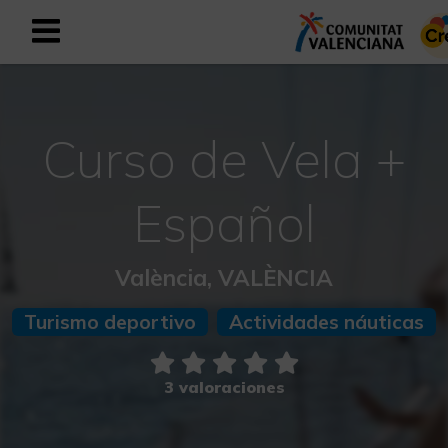
Registrarse como usuario empresar
Registro empresarial
Curso de Vela +
Español
Español
Mediterráneo Activo-Deportivo
València, VALÈNCIA
Mediterráneo Cultural
Turismo deportivo
Actividades náuticas
Mediterráneo Natural-Rural
Experiencias en otoño
3 valoraciones
Experiencias Semana Santa