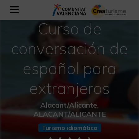
Curso de
Registrarse como usuario empresar
Registro empresarial
conversación de
Español
español para
Mediterráneo Activo-Deportivo
extranjeros
Mediterráneo Cultural
Mediterráneo Natural-Rural
Alacant/Alicante,
ALACANT/ALICANTE
Experiencias en otoño
Turismo idiomático
Experiencias Semana Santa