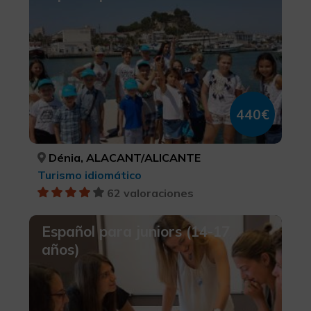
440€
Dénia, ALACANT/ALICANTE
Turismo idiomático
62 valoraciones
Español para juniors (14-17
años)