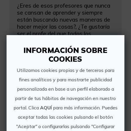
¿Eres de esos profesores que nunca
se cansan de aprender y siempre
están buscando nuevas maneras de
hacer mejor las cosas?, ¿Te gustaría
ser el profe del que todos los
alumnos hablan?, ¿O ese profe...
INFORMACIÓN SOBRE
COOKIES
Utilizamos cookies propias y de terceros para
fines analíticos y para mostrarte publicidad
personalizada en base a un perfil elaborado a
partir de tus hábitos de navegación en nuestro
Curso de español. Talleres con fines específicos - Enfoque oral
portal. Clica
AQUÍ
para más información. Puedes
¡Me encanta viajar! Español para el
aceptar todas las cookies pulsando el botón
turismo.
"Aceptar" o configurarlas pulsando "Configurar
Todos estamos deseando poder