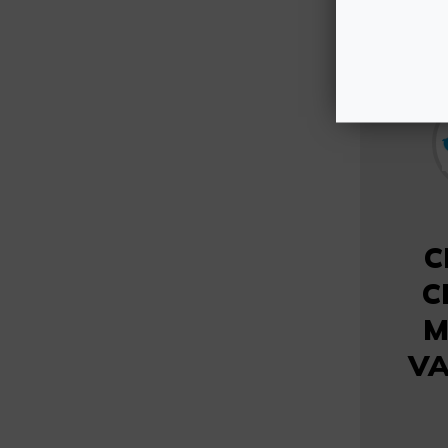
C
C
M
VA