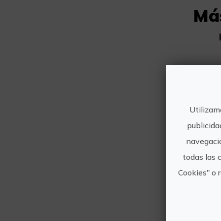
Má
Utilizam
publicida
navegació
todas las 
Cookies" o 