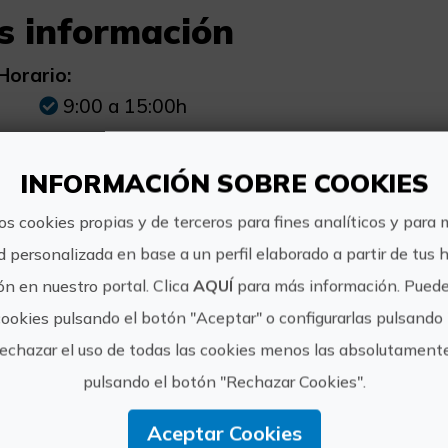
s información
Horario:
9:00 a 15:00h
Precio:
INFORMACIÓN SOBRE COOKIES
295€
os cookies propias y de terceros para fines analíticos y para 
d personalizada en base a un perfil elaborado a partir de tus 
Cómo llegar:
n en nuestro portal. Clica
AQUÍ
para más información. Puede
BUS 24.25 CARRIL BICI METRO NAZARE
cookies pulsando el botón "Aceptar" o configurarlas pulsando 
rechazar el uso de todas las cookies menos las absolutament
Otra información:
pulsando el botón "Rechazar Cookies".
TODO INCLUIDO, EQUIPO, TEORIA, BOT
BARCO.
Aceptar Cookies