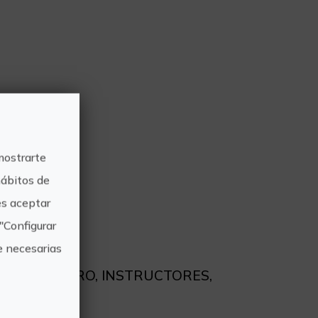
mostrarte
hábitos de
s aceptar
T
"Configurar
e necesarias
ELLAS, SEGURO, INSTRUCTORES,