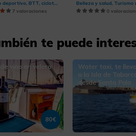
Turismo deportivo, BTT, cicloturismo y ciclismo
7 valoraciones
0 valoracio
mbién te puede intere
de vino en velero
Water taxi, te lle
a la Isla de Tabarc
desde Santa Pola
80€