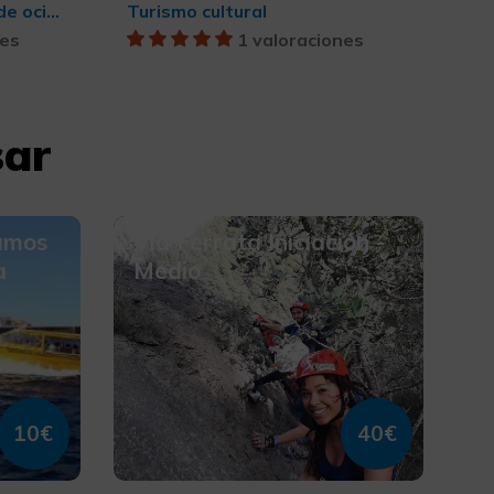
Belleza y salud, Turismo de ocio y diversión
Turismo cultural
nes
1 valoraciones
sar
vamos
Vía Ferrata Iniciación -
a
Medio
10€
40€