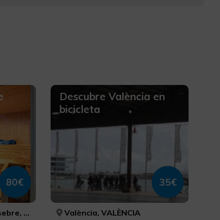
e
Descubre València en
bicicleta
80€
35€
/CASTELLÓN
València, VALÈNCIA