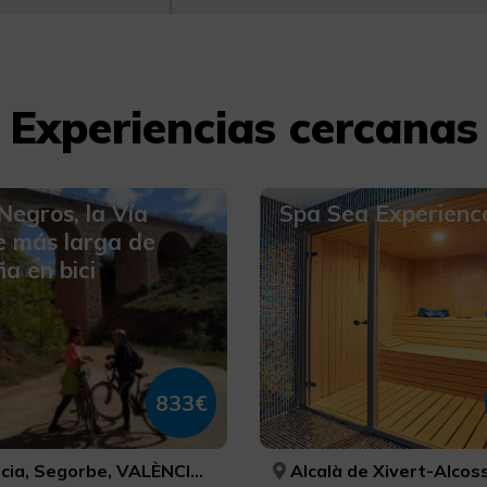
Experiencias cercanas
Negros, la Vía
Spa Sea Experienc
e más larga de
a en bici
833€
Segorbe, VALÈNCIA, CASTELLÓ/CASTELLÓN
Alcalà de Xivert-Alcossebre, CASTELLÓ