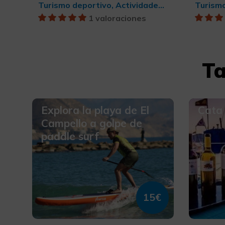
Turismo deportivo, Actividades náuticas
1 valoraciones
Ta
Explora la playa de El
Cata 
Campello a golpe de
paddle surf
15€