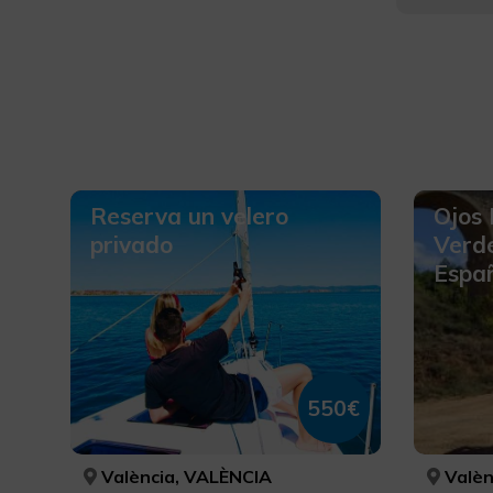
Reserva un velero
Ojos 
privado
Verd
Españ
550€
València, VALÈNCIA
València, 