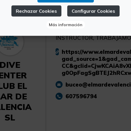
Rechazar Cookies
Configurar Cookies
Más información
CENTRO DE BUCEO RECREA
INSTRUCTOR, TRABAJAMOS 
https://www.elmardeval
gad_source=1&gad_ca
DIVE
CC&gclid=CjwKCAiA8vX
g0OpFagSgBTEJ2hRCx
ENTER
LUB EL
buceo@elmardevalenc
AR DE
607596794
LENCIA
SL