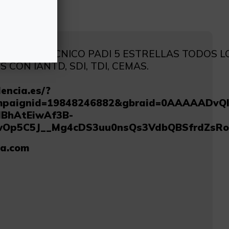
TIVO Y TECNICO PADI 5 ESTRELLAS TODOS L
CON IANTD, SDI, TDI, CEMAS.
encia.es/?
mpaignid=19848246882&gbraid=0AAAAADvQ
IBhAtEiwAf3B-
wOp5C5J__Mg4cDS3uu0nsQs3VdbQBSfrdZsR
ia.com