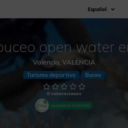
Español
buceo open water e
València, VALÈNCIA
Turismo deportivo
Buceo
0 valoraciones