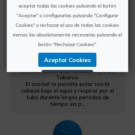
aceptar todas las cookies pulsando el botón
"Aceptar" o configurarlas pulsando "Configurar
Cookies" o rechazar el uso de todas las cookies
menos las absolutamente necesarias pulsando el
botón "Rechazar Cookies".
Snorkel en Isla de Tabarca: 1ª reserva marina de España
Aceptar Cookies
Excursión de snorkel guiada con
monitor en la Reserva Marina Isla de
Rechazar Cookies
Tabarca.
El snorkel te permite estar con la
Configurar Cookies
cabeza bajo el agua y respirar por el
tubo durante largos periodos de
tiempo sin p...
Más información