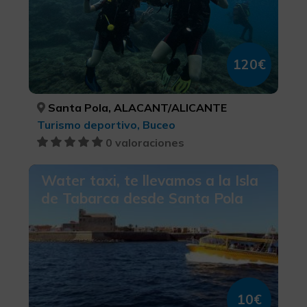
120€
Santa Pola, ALACANT/ALICANTE
Turismo deportivo, Buceo
0 valoraciones
Water taxi, te llevamos a la Isla
de Tabarca desde Santa Pola
10€