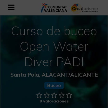
Registrarse como usuario empresar
Registro empresarial
Curso de buceo
Español
Open Water
Mediterráneo Activo-Deportivo
Diver PADI
Mediterráneo Cultural
Santa Pola, ALACANT/ALICANTE
Mediterráneo Natural-Rural
Buceo
Experiencias en otoño
0 valoraciones
Experiencias Semana Santa