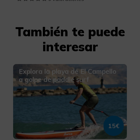
También te puede
interesar
Explora la playa de El Campello
a golpe de paddle surf
15€