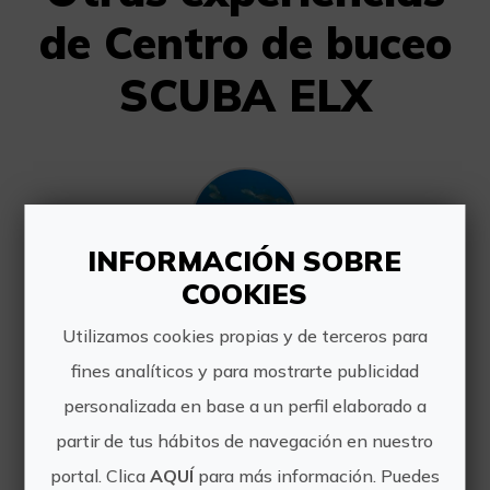
de Centro de buceo
SCUBA ELX
INFORMACIÓN SOBRE
COOKIES
Bautismo de buceo desde barco en Santa Pola
Utilizamos cookies propias y de terceros para
Descubre el fondo marino con esta
fines analíticos y para mostrarte publicidad
experiencia. No es necesario ningún
conocimiento previo en el buceo, solo
personalizada en base a un perfil elaborado a
necesitas tener ganas de pasarlo bien
partir de tus hábitos de navegación en nuestro
y de vivir nuevas sensaciones al
zambullirte en el mar...
portal. Clica
AQUÍ
para más información. Puedes