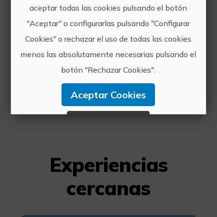
aceptar todas las cookies pulsando el botón
Cicloturismo Costa Blanca
"Aceptar" o configurarlas pulsando "Configurar
Cookies" o rechazar el uso de todas las cookies
Durante nuestra experiencia
Cicloturista Costa Blanca en Castell
menos las absolutamente necesarias pulsando el
de la Solana, recorrerás una variedad
botón "Rechazar Cookies".
de paisajes cautivadores en la zona
de Alicante. Desde exuberantes
Aceptar Cookies
viñedos hasta tranquilas ti...
Rechazar Cookies
Configurar Cookies
Experiencias
Más información
cercanas