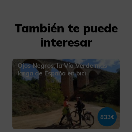
También te puede
interesar
Ojos Negros, la Vía Verde más
larga de España en bici
833€