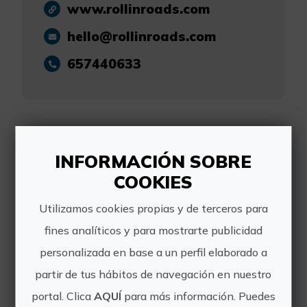
www.rollinroads.com
hello@rollinroads.com
657440633
INFORMACIÓN SOBRE
Otras experiencias
COOKIES
de Rollin' Roads
Utilizamos cookies propias y de terceros para
fines analíticos y para mostrarte publicidad
personalizada en base a un perfil elaborado a
partir de tus hábitos de navegación en nuestro
portal. Clica
AQUÍ
para más información. Puedes