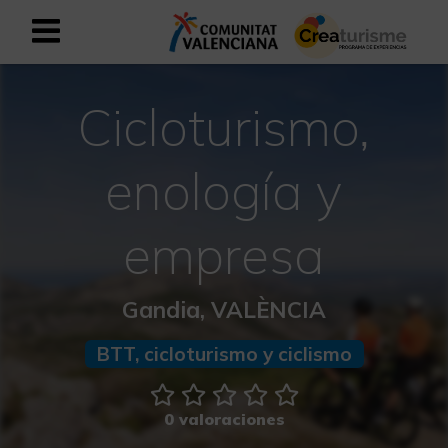
Registrarse como usuario empresar
Registro empresarial
Cicloturismo,
Español
enología y
Mediterráneo Activo-Deportivo
empresa
Mediterráneo Cultural
Gandia, VALÈNCIA
Mediterráneo Natural-Rural
BTT, cicloturismo y ciclismo
Experiencias en otoño
0 valoraciones
Experiencias Semana Santa