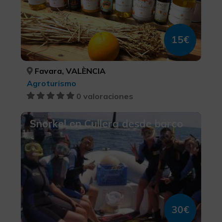
15€
Favara, VALÈNCIA
Agroturismo
0 valoraciones
Snorkel en Cullera desde barco
30€