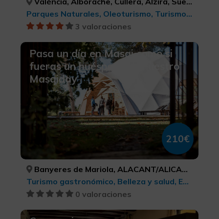
València, Alborache, Cullera, Alzira, Sueca, Buñol, Requena, Utiel, VALÈNCIA, VALÈNCIA, VALÈNCIA, VALÈNCIA, VALÈNCIA, VALÈNCIA, VALÈNCIA, VALÈNCIA
Parques Naturales, Oleoturismo, Turismo activo-aventura, Turismo deportivo, Enoturismo, BTT, cicloturismo y ciclismo , Experiencias Gastronómicas l'Exquisit Mediterrani, Turismo rural y natural, Denominación de origen, Turismo cultural, Turismo cultural, Turismo gastronómico
3 valoraciones
Pasa un día en Masqi como si
fueras un huésped con nuestro
Masqiday
210€
Banyeres de Mariola, ALACANT/ALICANTE
Turismo gastronómico, Belleza y salud, Experiencias Gastronómicas l'Exquisit Mediterrani
0 valoraciones