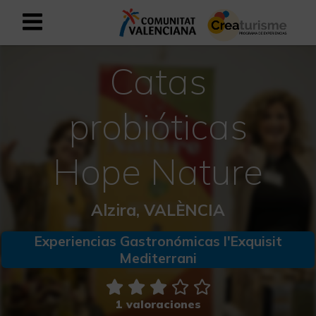
Catas
Registrarse como usuario empresar
Registro empresarial
Español
probióticas
Hope Nature
Mediterráneo Activo-Deportivo
Mediterráneo Cultural
Alzira, VALÈNCIA
Mediterráneo Natural-Rural
Experiencias Gastronómicas l'Exquisit
Mediterrani
Experiencias en otoño
Experiencias Semana Santa
1 valoraciones