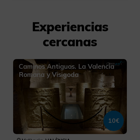
Experiencias
cercanas
Caminos Antiguos. La Valencia
Romana y Visigoda
10€