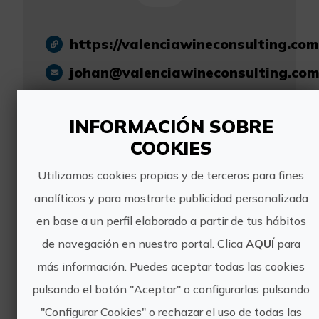
https://valenciawineconsulting.com
johan@valenciawineconsulting.com
617 027 922
INFORMACIÓN SOBRE
COOKIES
Utilizamos cookies propias y de terceros para fines
analíticos y para mostrarte publicidad personalizada
Otras experiencias
en base a un perfil elaborado a partir de tus hábitos
de VALENCIA
de navegación en nuestro portal. Clica
AQUÍ
para
más información. Puedes aceptar todas las cookies
WINE
pulsando el botón "Aceptar" o configurarlas pulsando
CONSULTING &
"Configurar Cookies" o rechazar el uso de todas las