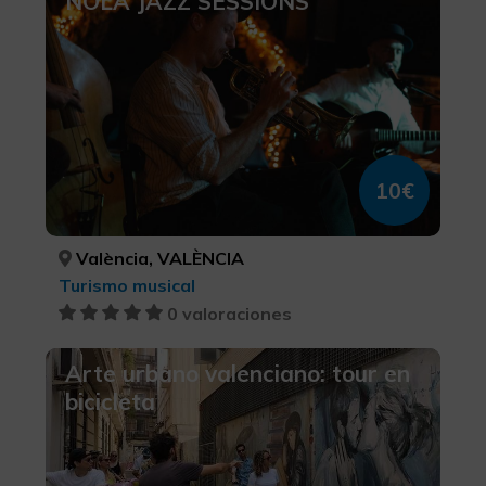
NOLA JAZZ SESSIONS
10€
València, VALÈNCIA
Turismo musical
0 valoraciones
Arte urbano valenciano: tour en
bicicleta