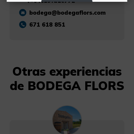
v=04c19fa1e772
Rechazar Cookies
bodega@bodegaflors.com
Configurar Cookies
671 618 851
Más información
Otras experiencias
de BODEGA FLORS