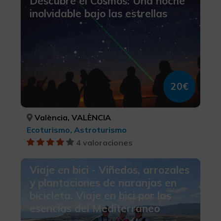
Descubre el Cosmos: Una noche
inolvidable bajo las estrellas
20€
València, VALÈNCIA
Ecoturismo, Astroturismo
4 valoraciones
Viaje en bici - Viñedos, arrozales
y plantaciones de naranjas en
bicicleta. Viaje en bici por las
esencias del Mediterraneo