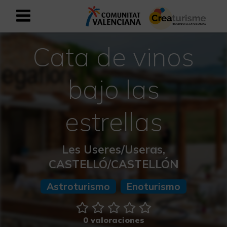
Cata de vinos
Registrarse como usuario empresar
Registro empresarial
Español
bajo las
estrellas
Mediterráneo Activo-Deportivo
Mediterráneo Cultural
Les Useres/Useras,
CASTELLÓ/CASTELLÓN
Mediterráneo Natural-Rural
Astroturismo
Enoturismo
Experiencias en otoño
Experiencias Semana Santa
0 valoraciones