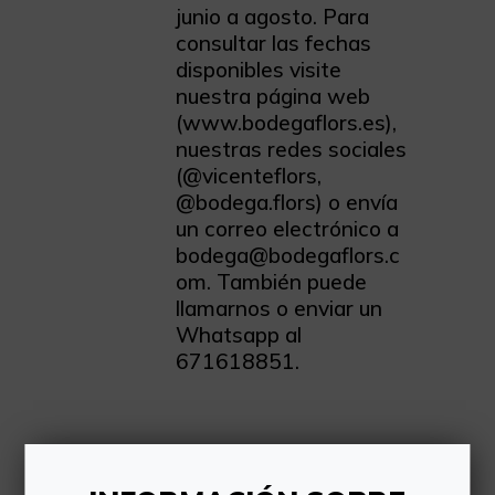
junio a agosto. Para
consultar las fechas
disponibles visite
nuestra página web
(www.bodegaflors.es),
nuestras redes sociales
(@vicenteflors,
@bodega.flors) o envía
un correo electrónico a
bodega@bodegaflors.c
om. También puede
llamarnos o enviar un
Whatsapp al
671618851.