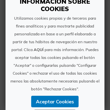
INFORMACIÓN SOBRE
COOKIES
Utilizamos cookies propias y de terceros para
fines analíticos y para mostrarte publicidad
BODEGA FLORS
personalizada en base a un perfil elaborado a
partir de tus hábitos de navegación en nuestro
portal. Clica
AQUÍ
para más información. Puedes
aceptar todas las cookies pulsando el botón
En un rincón donde el sol acaricia las
"Aceptar" o configurarlas pulsando "Configurar
vides y el viento susurra secretos al
Cookies" o rechazar el uso de todas las cookies
viñedo, emerge con fuerza uno de los
proyectos bodegueros más
menos las absolutamente necesarias pulsando el
destacados de la IGP Castelló,
botón "Rechazar Cookies".
Bodega Flors.
Aceptar Cookies
https://www.bodegaflors.es/?