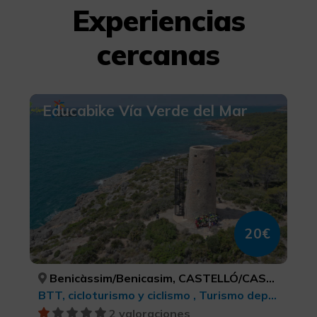
Experiencias
cercanas
Educabike Vía Verde del Mar
20€
Benicàssim/Benicasim, CASTELLÓ/CASTELLÓN
BTT, cicloturismo y ciclismo , Turismo deportivo
2 valoraciones