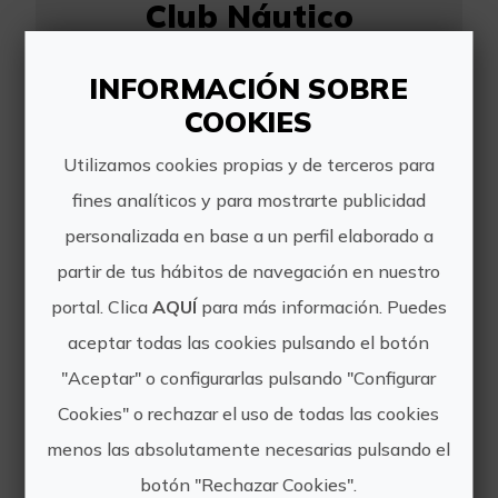
Club Náutico
Oropesa del Mar
INFORMACIÓN SOBRE
COOKIES
http://www.cnoropesa.com
Utilizamos cookies propias y de terceros para
escueladevela@cnoropesa.com
fines analíticos y para mostrarte publicidad
673482984
personalizada en base a un perfil elaborado a
partir de tus hábitos de navegación en nuestro
portal. Clica
AQUÍ
para más información. Puedes
aceptar todas las cookies pulsando el botón
"Aceptar" o configurarlas pulsando "Configurar
Otras experiencias
Cookies" o rechazar el uso de todas las cookies
de Club Náutico
menos las absolutamente necesarias pulsando el
botón "Rechazar Cookies".