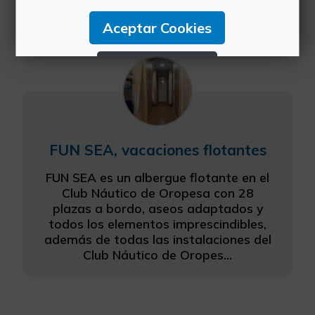
Oropesa del Mar
Aceptar Cookies
Rechazar Cookies
Configurar Cookies
Más información
FUN SEA, vacaciones flotantes
FUN SEA es un albergue flotante en el
Club Náutico de Oropesa con 28
plazas a bordo, aseos adaptados y
todos los elementos imprescindibles,
además de todas las instalaciones del
Club Náutico de Oropes...