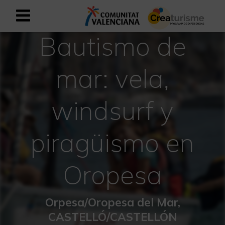
Bautismo de
Registrarse como usuario empresar
Registro empresarial
mar: vela,
Español
windsurf y
Mediterráneo Activo-Deportivo
piragüismo en
Mediterráneo Cultural
Mediterráneo Natural-Rural
Oropesa
Experiencias en otoño
Orpesa/Oropesa del Mar,
Experiencias Semana Santa
CASTELLÓ/CASTELLÓN