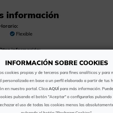
s información
Horario:
Flexible
Otra información:
Centro PADI 5* situado en las instalaciones
INFORMACIÓN SOBRE COOKIES
os cookies propias y de terceros para fines analíticos y para 
d personalizada en base a un perfil elaborado a partir de tus 
n en nuestro portal. Clica
AQUÍ
para más información. Puede
https:/
Dive & Dive
cookies pulsando el botón "Aceptar" o configurarlas pulsando 
rechazar el uso de todas las cookies menos las absolutament
reserva
pulsando el botón "Rechazar Cookies".