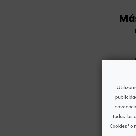
Má
Utilizam
publicida
navegació
todas las 
Cookies" o 