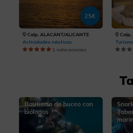
25€
Calp, ALACANT/ALICANTE
Calp,
Actividades náuticas
1 valoraciones
Ta
Bautismo de buceo con
Snork
biólogos
Tabar
mari