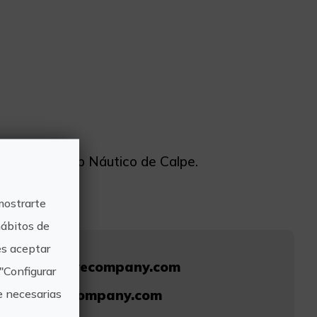
 del Real Club Náutico de Calpe.
mostrarte
hábitos de
s aceptar
/www.divedivecompany.com
"Configurar
e necesarias
s@divedivecompany.com