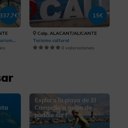
337,7€
15€
NTE
Calp, ALACANT/ALICANTE
Turismo gastronómico, Turismo de ocio y diversión, Belleza y salud
Turismo cultural
nes
0 valoraciones
sar
Explora la playa de El
nta
Campello a golpe de
paddle surf