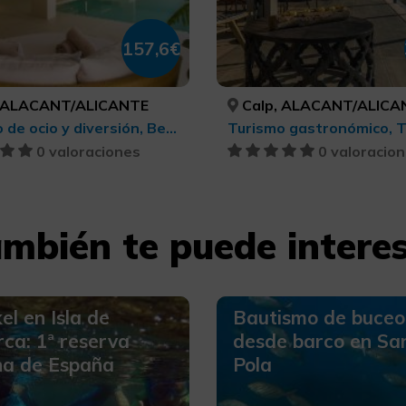
157,6€
 ALACANT/ALICANTE
Calp, ALACANT/ALICA
Turismo de ocio y diversión, Belleza y salud
0 valoraciones
0 valoracio
mbién te puede intere
el en Isla de
Bautismo de buceo
ca: 1ª reserva
desde barco en Sa
na de España
Pola