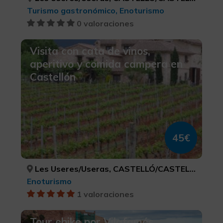
Turismo gastronómico, Enoturismo
0 valoraciones
Visita con cata de vinos,
aperitivo y comida campera en
Castellón
45€
Les Useres/Useras, CASTELLÓ/CASTELLÓN
Enoturismo
1 valoraciones
Tour ebike por Vilafamés