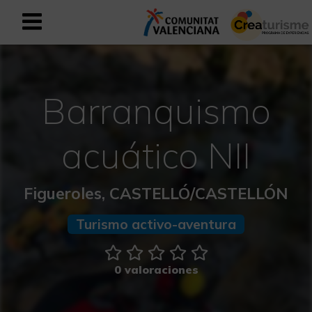
Registrarse como usuario empresar
Registro empresarial
Barranquismo
Español
acuático NII
Mediterráneo Activo-Deportivo
Figueroles, CASTELLÓ/CASTELLÓN
Mediterráneo Cultural
Turismo activo-aventura
Mediterráneo Natural-Rural
Experiencias en otoño
0 valoraciones
Experiencias Semana Santa