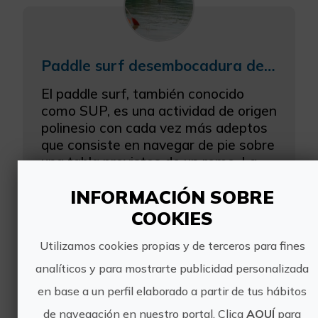
Paddle surf desembocadura del Mijares al Sitjar
El paddle surf, también conocido
como SUP, es una actividad de origen
polinesio con cada vez más adeptos
que consiste en navegar de pie sobre
una tabla provistos de un remo. La
perfecta combinación...
INFORMACIÓN SOBRE
COOKIES
Utilizamos cookies propias y de terceros para fines
analíticos y para mostrarte publicidad personalizada
en base a un perfil elaborado a partir de tus hábitos
de navegación en nuestro portal. Clica
AQUÍ
para