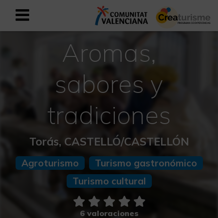
Aromas,
Registrarse como usuario empresar
Registro empresarial
Español
sabores y
tradiciones
Mediterráneo Activo-Deportivo
Mediterráneo Cultural
Torás, CASTELLÓ/CASTELLÓN
Mediterráneo Natural-Rural
Agroturismo
Turismo gastronómico
Turismo cultural
Experiencias en otoño
Experiencias Semana Santa
6 valoraciones