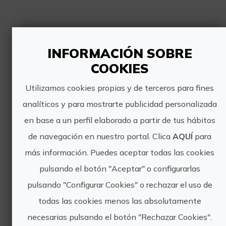
INFORMACIÓN SOBRE
COOKIES
Utilizamos cookies propias y de terceros para fines
analíticos y para mostrarte publicidad personalizada
EXPERIENCIAS EN
en base a un perfil elaborado a partir de tus hábitos
CASTELLÓN
de navegación en nuestro portal. Clica
AQUÍ
para
más información. Puedes aceptar todas las cookies
pulsando el botón "Aceptar" o configurarlas
pulsando "Configurar Cookies" o rechazar el uso de
Queremos ofrecer experiencias singulares
todas las cookies menos las absolutamente
y diversas con el objetivo de promocionar
necesarias pulsando el botón "Rechazar Cookies".
turísticamente la provincia de Castellón