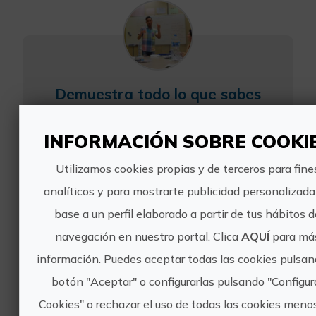
Demuestra todo lo que sabes
Certifica tus conocimientos para
INFORMACIÓN SOBRE COOKI
crecer y alcanzar mejores metas. En
la escuela de español Costa de
Utilizamos cookies propias y de terceros para fine
Valencia aprendes el idioma que
hablan más de 350 millones de
analíticos y para mostrarte publicidad personalizad
hispanohablantes de todo el mundo.
base a un perfil elaborado a partir de tus hábitos 
...
navegación en nuestro portal. Clica
AQUÍ
para má
información. Puedes aceptar todas las cookies pulsan
botón "Aceptar" o configurarlas pulsando "Configur
Cookies" o rechazar el uso de todas las cookies menos