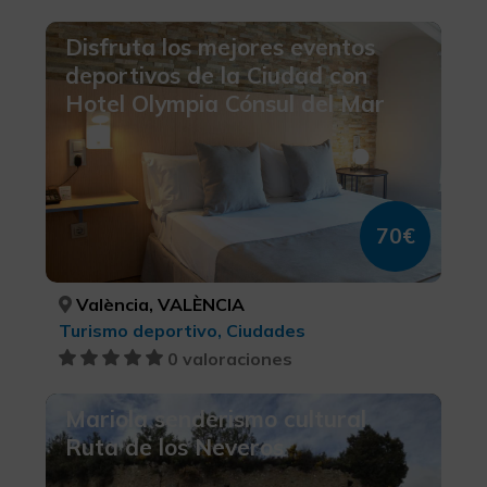
Disfruta los mejores eventos
deportivos de la Ciudad con
Hotel Olympia Cónsul del Mar
70€
València, VALÈNCIA
Turismo deportivo, Ciudades
0 valoraciones
Mariola senderismo cultural
Ruta de los Neveros