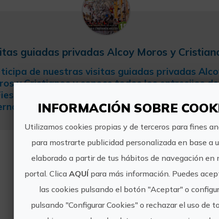
itas guiadas privadas Alcoy Moros y Cristian
ticipa de nuestras visitas guiadas privadas Alco
os y Cristianos y conoce todos los entresijos de
Fiesta de Moros y Cristianos de Interés Turístico
INFORMACIÓN SOBRE COOK
ernacional, la «madre» de todas las ...
Utilizamos cookies propias y de terceros para fines an
para mostrarte publicidad personalizada en base a un
elaborado a partir de tus hábitos de navegación en 
Experiencias
portal. Clica
AQUÍ
para más información. Puedes acep
cercanas
las cookies pulsando el botón "Aceptar" o configur
pulsando "Configurar Cookies" o rechazar el uso de t