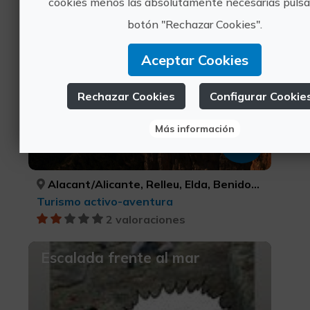
cookies menos las absolutamente necesarias pulsa
Via Ferrata
botón "Rechazar Cookies".
Aceptar Cookies
Rechazar Cookies
Configurar Cookie
Más información
40€
Alacant/Alicante, Relleu, Elda, Benidorm, Villena, Polop, Dénia, Callosa de Segura, Busot, Redován, Castalla, Benissa, Elx/Elche, ALACANT/ALICANTE, ALACANT/ALICANTE, ALACANT/ALICANTE, ALACANT/ALICANTE, ALACANT/ALICANTE, ALACANT/ALICANTE, ALACANT/ALICANTE, ALACANT/ALICANTE, ALACANT/ALICANTE, ALACANT/ALICANTE, ALACANT/ALICANTE, ALACANT/ALICANTE, ALACANT/ALICANTE
Turismo activo-aventura
2 valoraciones
Escalada frente al mar