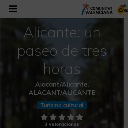
Alicante: un
Registrarse como usuario empresar
Registro empresarial
Español
paseo de tres
horas
Mediterráneo Activo-Deportivo
Mediterráneo Cultural
Alacant/Alicante,
ALACANT/ALICANTE
Mediterráneo Natural-Rural
Turismo cultural
Experiencias en otoño
Experiencias Semana Santa
3 valoraciones