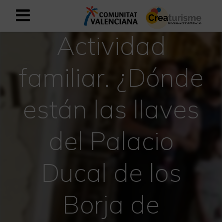
Actividad
Registrarse como usuario empresar
Registro empresarial
familiar. ¿Dónde
Español
están las llaves
Mediterráneo Activo-Deportivo
del Palacio
Mediterráneo Cultural
Mediterráneo Natural-Rural
Ducal de los
Experiencias en otoño
Borja de
Experiencias Semana Santa