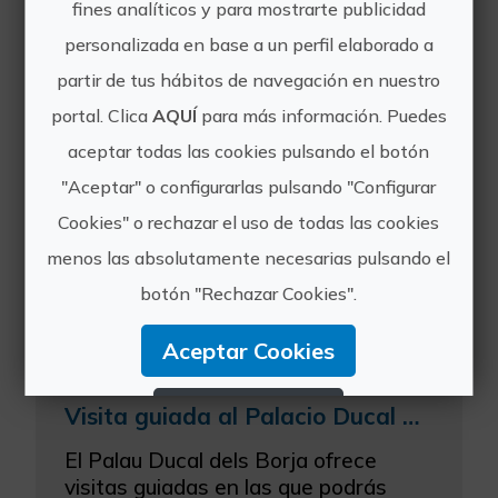
fines analíticos y para mostrarte publicidad
¿Conoces la lectura fácil?
personalizada en base a un perfil elaborado a
partir de tus hábitos de navegación en nuestro
La lectura fácil es una manera de
crear documentos con el objetivo de
portal. Clica
AQUÍ
para más información. Puedes
que sean más fáciles de entender,
aceptar todas las cookies pulsando el botón
especialmente para aquellas
"Aceptar" o configurarlas pulsando "Configurar
personas con dificultad de compr...
Cookies" o rechazar el uso de todas las cookies
menos las absolutamente necesarias pulsando el
botón "Rechazar Cookies".
Aceptar Cookies
Rechazar Cookies
Visita guiada al Palacio Ducal de los Borja de Gandia
El Palau Ducal dels Borja ofrece
Configurar Cookies
visitas guiadas en las que podrás