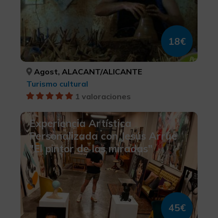
18€
Agost, ALACANT/ALICANTE
Turismo cultural
1 valoraciones
Experiencia Artística
Personalizada con Jesús Arrúe
"El pintor de las miradas"
45€