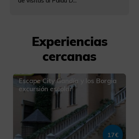
de visitas al Palau D...
Experiencias
cercanas
Escape City Gandía y los Borgia
excursión escolar
17€