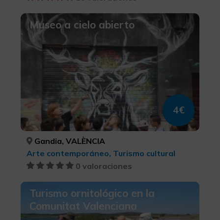
Museo a cielo abierto
4€
Gandia, VALÈNCIA
Arte contemporáneo, Turismo cultural
0 valoraciones
Turismo ornitológico en la
Comunitat Valenciana