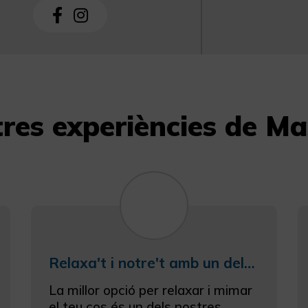
tres experiències de Ma
Relaxa't i notre't amb un dels nostres massatges i el nostre deliciós dinar biogourmet
La millor opció per relaxar i mimar
el teu cos és un dels nostres