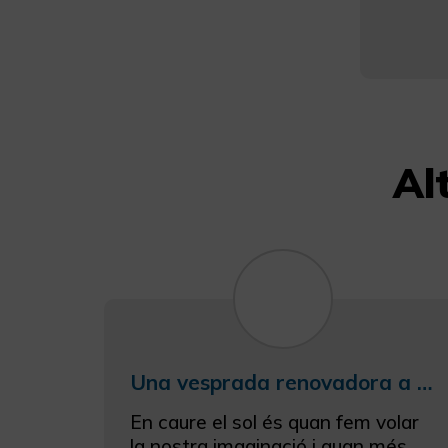
Al
Una vesprada renovadora a Masqi amb una sessió de meditació/relaxació i un saborós sopar
En caure el sol és quan fem volar
la nostra imaginació i quan més