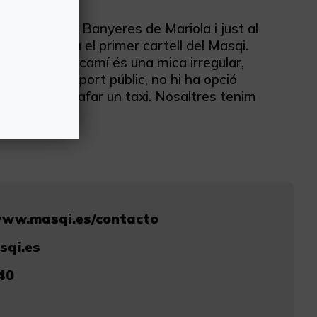
ementiri de Banyeres de Mariola i just al
serra i hi ha el primer cartell del Masqi.
indicatius. El camí és una mica irregular,
r amb transport públic, no hi ha opció
o Alacant i agafar un taxi. Nosaltres tenim
www.masqi.es/contacto
sqi.es
40