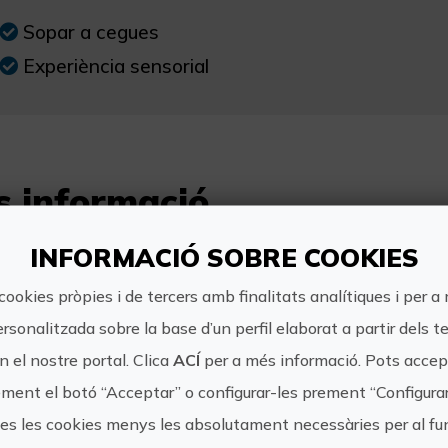
Sopar a cegues
Experiència sensorial
s informació
Horari:
INFORMACIÓ SOBRE COOKIES
21h Cal tenir en compte que només es fa e
cookies pròpies i de tercers amb finalitats analítiques i per a
vegades al mes i divendres o dissabte.
ersonalitzada sobre la base d’un perfil elaborat a partir dels t
 el nostre portal. Clica
ACÍ
per a més informació. Pots accept
Preu:
ment el botó “Acceptar” o configurar-les prement “Configura
50€
tes les cookies menys les absolutament necessàries per al 