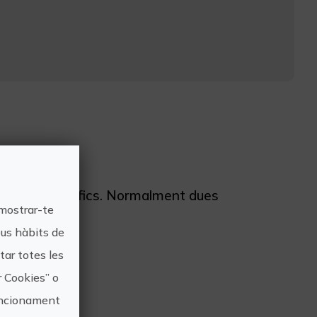
n dies específics. Normalment dues
 mostrar-te
eus hàbits de
ar totes les
r Cookies” o
funcionament