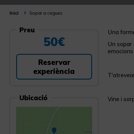
Sopar a cegues
Inici
Preu
Una forma
50€
Un sopar 
emocions i
Reservar
experiència
T'atreveix
Ubicació
Vine i sor