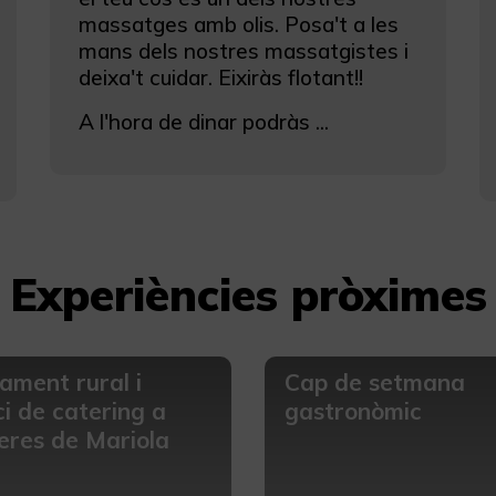
massatges amb olis. Posa't a les
mans dels nostres massatgistes i
deixa't cuidar. Eixiràs flotant!!
A l'hora de dinar podràs ...
Experiències pròximes
jament rural i
Cap de setmana
ci de catering a
gastronòmic
res de Mariola