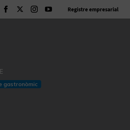
Registre empresarial
Seguir en Facebook
Seguir en Twitter
Seguir en Instagram
Seguir en Youtube
E
e gastronòmic