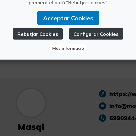
Com arribar:
prement el botó “Rebutjar cookies”.
Si ve amb cotxe, recomanem posar al GPS: C
Acceptar Cookies
davant comença el camí de terra que entra a la 
Cal seguir per aquest camí i hi ha més cartells 
recomanem venir amb cotxes alts. Si voleu veni
Rebutjar Cookies
Configurar Cookies
directa. Es pot arribar amb tren fins a Villena 
servei de transfer en cas de necessitar-ho.
Més informació
https://
info@ma
6990944
Masqi