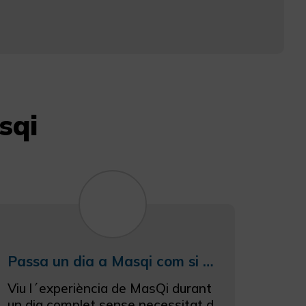
sqi
Passa un dia a Masqi com si fosses un hoste amb el nostre Masqiday
Viu l´experiència de MasQi durant
un dia complet sense necessitat d