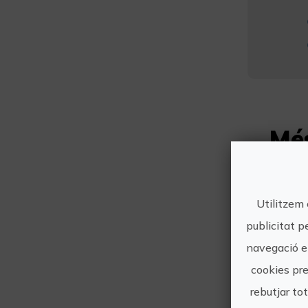
Mé
Utilitzem 
publicitat p
navegació en
cookies pre
rebutjar to