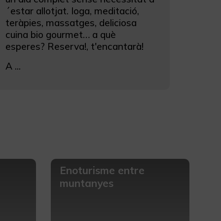
´estar allotjat. Ioga, meditació,
teràpies, massatges, deliciosa
cuina bio gourmet… a què
esperes? Reserva!, t'encantarà!
A ...
Enoturisme entre
muntanyes