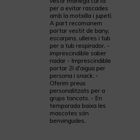
vestir mànega curta
per a evitar rascades
amb la motxilla i jupetí.
A part recomanem
portar vestit de bany,
escarpins, ulleres i tub
per a tub respirador. -
imprescindible saber
nadar - Imprescindible
portar 2l d'aigua per
persona i snack. -
Oferim preus
personalitzats per a
grups tancats. - En
temporada baixa les
mascotes són
benvingudes.