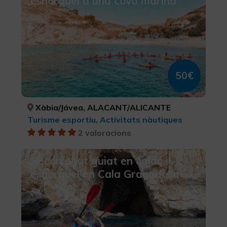
esnórquel a una cova marina
50€
Xàbia/Jávea, ALACANT/ALICANTE
Turisme esportiu, Activitats nàutiques
2 valoracions
Recorregut guiat en caiac i
esnorquel en Cala Granadella