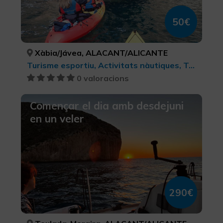
50€
Xàbia/Jávea, ALACANT/ALICANTE
Turisme esportiu, Activitats nàutiques, Turisme actiu-aventura
0 valoracions
Començar el dia amb desdejuni
en un veler
290€