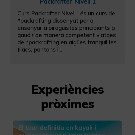
Packrafter Nivell 1
Curs Packrafter Nivell I és un curs de
*packrafting dissenyat per a
ensenyar a piragüistes principiants a
gaudir de manera competent viatges
de *packrafting en aigües tranquil·les
(llacs, pantans i...
Experiències
pròximes
El tour definitiu en kayak i