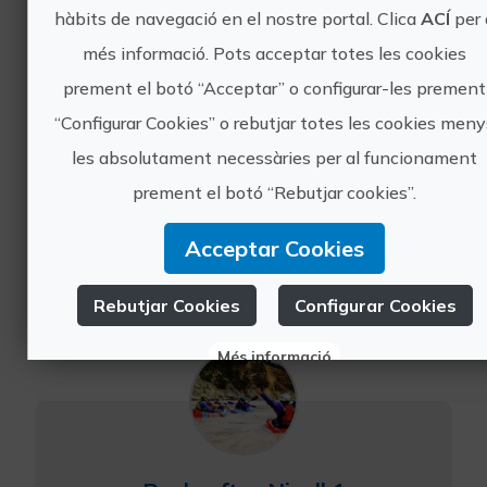
hàbits de navegació en el nostre portal. Clica
ACÍ
per 
més informació. Pots acceptar totes les cookies
prement el botó “Acceptar” o configurar-les prement
Altres experiències
“Configurar Cookies” o rebutjar totes les cookies men
de ROWILD
les absolutament necessàries per al funcionament
prement el botó “Rebutjar cookies”.
PACKRAFT
Acceptar Cookies
ADVENTURES
Rebutjar Cookies
Configurar Cookies
Més informació