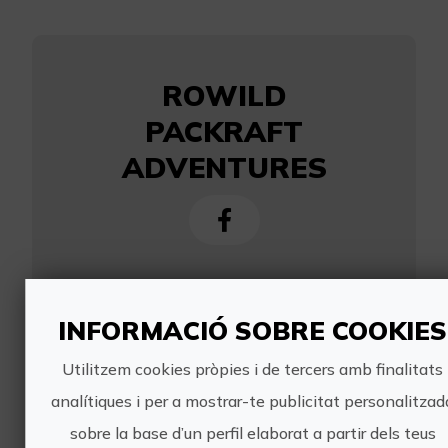
ROWILD
PACKRAFT
ADVENTURES
https://rowildpackraft.com/reserva
lang=es
INFORMACIÓ SOBRE COOKIES
info@rowildpackraft.com
Utilitzem cookies pròpies i de tercers amb finalitats
679 526 709
analítiques i per a mostrar-te publicitat personalitzad
sobre la base d’un perfil elaborat a partir dels teus