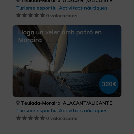
Teulada-Moraira, ALACANT/ALICANTE
Turisme esportiu, Activitats nàutiques
0 valoracions
Lloga un veler amb patró en
Moraira
360€
Teulada-Moraira, ALACANT/ALICANTE
Turisme esportiu, Activitats nàutiques
0 valoracions