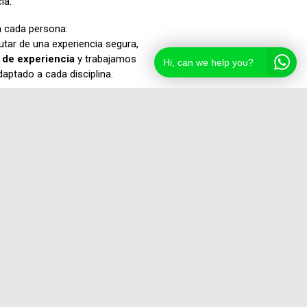
ia.
a cada persona:
frutar de una experiencia segura,
 de experiencia
y trabajamos
Hi, can we help you?
daptado a cada disciplina.
das de la costa valenciana:
amiliares, y
El Perellonet
, un
las condiciones de viento y mar
clases de surf en Valencia
,
an parte del año.
rio para que te inicies o
pre bajo la supervisión de
nciana de Vela
.
arrosa
, o una
escuela náutica
te ayudamos a disfrutar del mar
.
. Disponemos de todo tipo de