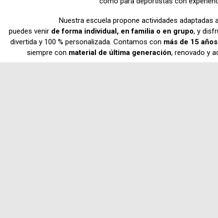
como para deportistas con experienc
Nuestra escuela propone actividades adaptadas 
puedes venir
de forma individual, en familia o en grupo
, y dis
divertida y 100 % personalizada. Contamos con
más de 15 años
siempre con
material de última generación
, renovado y a
Desarrollamos nuestra actividad en dos ubicaciones privilegia
la
Playa de la Malvarrosa
, ideal para iniciación y actividades f
enclave perfecto para la práctica de deportes acuáticos cuando 
son más técnicas. Ambas localizaciones nos permiten ofrecer
paddle surf (SUP)
y deportes de viento durante gr
En nuestros centros disponemos de todo el material necesa
perfecciones tu técnica en cualquier deporte acuático, siem
instructores titulados por la Federación Vale
Si buscas
paddle surf en Valencia
,
clases de surf en la Malv
de referencia en Valencia y El Perellonet
, en Ocean Republik 
con seguridad, aprendizaje y pasión
Ven a hacer un curso de windsurf en valencia con nosotros