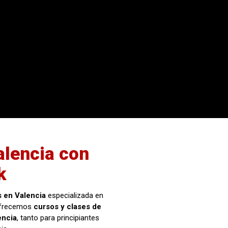
alencia con
k
s en Valencia
especializada en
. Ofrecemos
cursos y clases de
encia
, tanto para principiantes