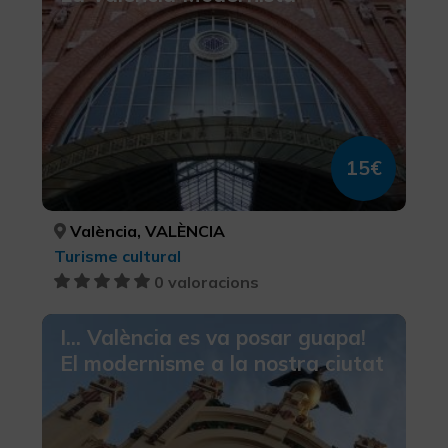
15€
València, VALÈNCIA
Turisme cultural
0 valoracions
I... València es va posar guapa!
El modernisme a la nostra ciutat