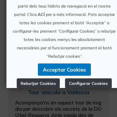
Excursió d'un dia des de València per
partir dels teus hàbits de navegació en el nostre
descobrir la DO Utiel-Requena.
portal. Clica
ACÍ
per a més informació. Pots acceptar
Gaudeix un dia memorable
totes les cookies prement el botó “Acceptar” o
acompanyat d'un guia gastronòmic (a
configurar-les prement “Configurar Cookies” o rebutjar
més de guia oficial) qui explicarà tot
el relatiu al món del ...
totes les cookies menys les absolutament
necessàries per al funcionament prement el botó
“Rebutjar cookies”.
Acceptar Cookies
Rebutjar Cookies
Configurar Cookies
Tour vinicola a València
Més informació
Acompanya'ns en aquest tour de mig
dia per descobrir els secrets de la DO
Utiel-Requena. Amb eixida des de