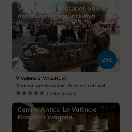
Visita guiada sensorial: València
des d'una mirada inclusiva
25€
València, VALÈNCIA
Turisme gastronòmic, Turisme cultural
0 valoracions
Camins Antics. La València
Romana i Visigoda