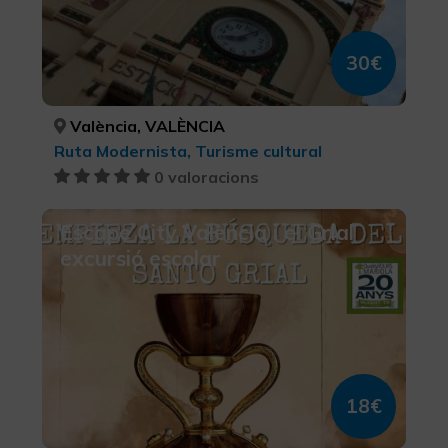
30€
València, VALÈNCIA
Ruta Modernista, Turisme cultural
0 valoracions
Escape City València i el Grial
excursió escolar
18€