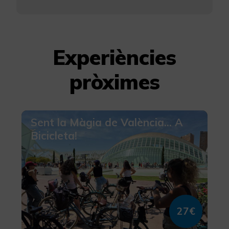
Experiències
pròximes
Sent la Màgia de València... A
Bicicleta!
27€