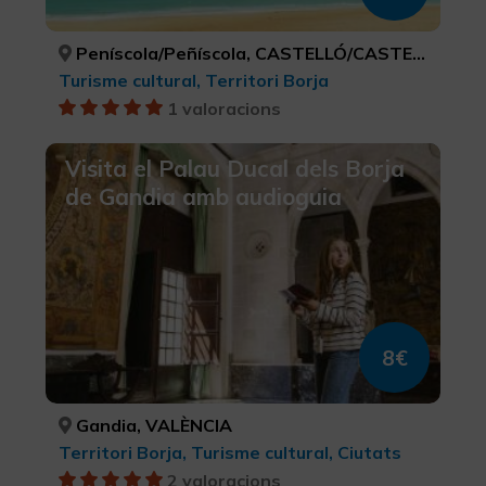
Peníscola/Peñíscola, CASTELLÓ/CASTELLÓN
Turisme cultural, Territori Borja
1 valoracions
Visita el Palau Ducal dels Borja
de Gandia amb audioguia
8€
Gandia, VALÈNCIA
Territori Borja, Turisme cultural, Ciutats
2 valoracions