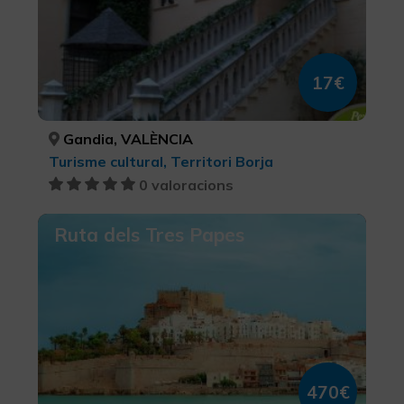
17€
Gandia, VALÈNCIA
Turisme cultural, Territori Borja
0 valoracions
Ruta dels Tres Papes
470€