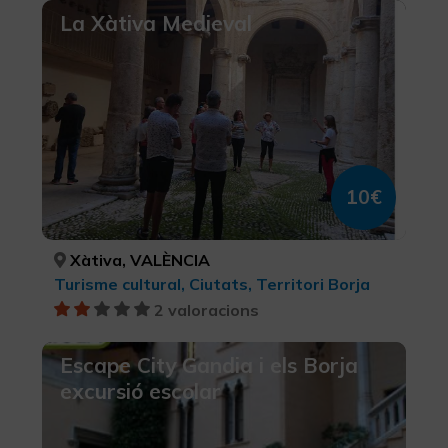
La Xàtiva Medieval
10€
Xàtiva, VALÈNCIA
Turisme cultural, Ciutats, Territori Borja
2 valoracions
Escape City Gandia i els Borja
excursió escolar