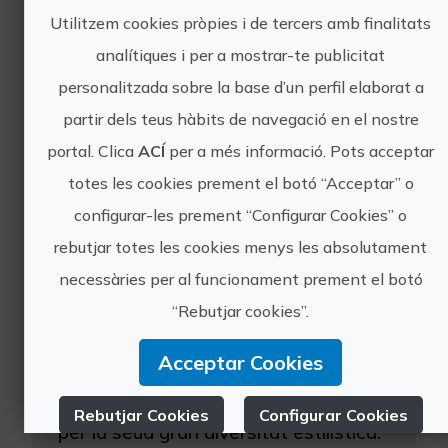
d'avantatges especials. El Monestir
Utilitzem cookies pròpies i de tercers amb finalitats
de Sant Jeroni de Cotalba desitja que
analítiques i per a mostrar-te publicitat
les famílies tinguen el seu propi espai
personalitzada sobre la base d’un perfil elaborat a
de diversió, per ...
partir dels teus hàbits de navegació en el nostre
portal. Clica
ACÍ
per a més informació. Pots acceptar
totes les cookies prement el botó “Acceptar” o
configurar-les prement “Configurar Cookies” o
rebutjar totes les cookies menys les absolutament
necessàries per al funcionament prement el botó
Visita guiada Monestir de Sant Jeroni de Cotalba
“Rebutjar cookies”.
El Monestir de Sant Jeroni de Cotalba
és un dels més notables i millor
Acceptar Cookies
conservats de la Comunitat
Valenciana, fet que es veu accentuat
Rebutjar Cookies
Configurar Cookies
per la seua gran diversitat estilística.