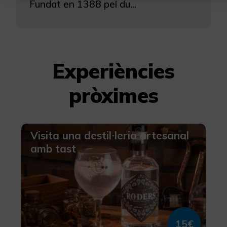
Fundat en 1388 pel du...
Més informació
Experiències
pròximes
Visita una destil·leria artesanal
amb tast
15€