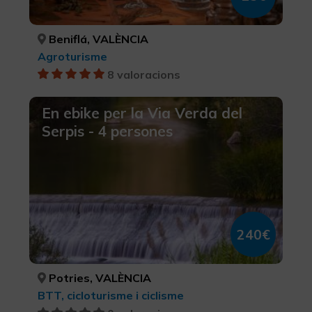
Beniflá, VALÈNCIA
Agroturisme
8 valoracions
En ebike per la Via Verda del
Serpis - 4 persones
240€
Potries, VALÈNCIA
BTT, cicloturisme i ciclisme