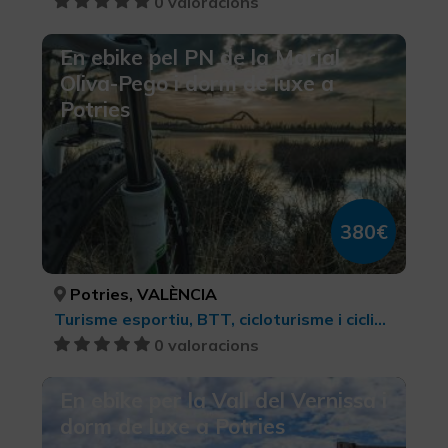
0 valoracions
En ebike pel PN de la Marjal
Oliva-Pego i dorm de luxe a
Potries
380€
Potries, VALÈNCIA
Turisme esportiu, BTT, cicloturisme i ciclisme
0 valoracions
En ebike per la Vall del Vernissa i
dorm de luxe a Potries