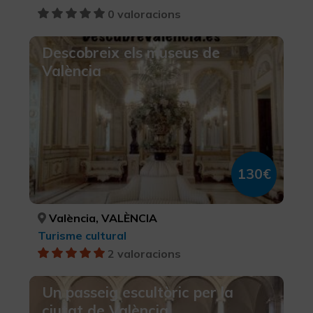
0 valoracions
Descobreix els museus de
València
130€
València, VALÈNCIA
Turisme cultural
2 valoracions
Un passeig escultòric per la
ciutat de València