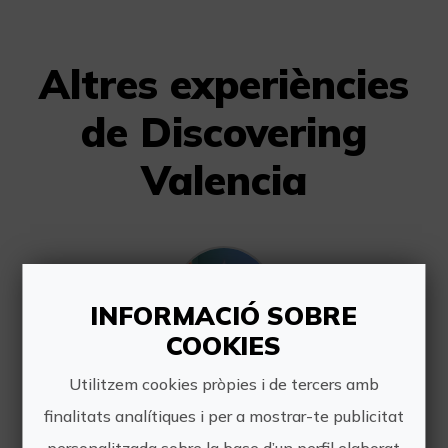
Altres experiències
de Discovering
Valencia
INFORMACIÓ SOBRE
COOKIES
Visita guiada València Ciutat de les Arts i les Ciències i Museu Faller
Utilitzem cookies pròpies i de tercers amb
finalitats analítiques i per a mostrar-te publicitat
Visita guiada a peu de 2 hores de
duració. Primer visitarem el Museu