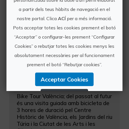
personalitzada sobre la base d’un perfil elaborat
Faller. Coneixerem la història de la
a partir dels teus hàbits de navegació en el
festa de les Falles, declarada
nostre portal. Clica
ACÍ
per a més informació.
Patrimoni Immaterial de la
Humanitat per la UNESCO, els seus...
Pots acceptar totes les cookies prement el botó
“Acceptar” o configurar-les prement “Configurar
Cookies” o rebutjar totes les cookies menys les
absolutament necessàries per al funcionament
prement el botó “Rebutjar cookies”.
Acceptar Cookies
Bike Tour València; del passat al futur
Rebutjar Cookies
Bike Tour València; del passat al futur
és una visita guiada amb bicicleta de
Configurar Cookies
3 hores de duració pel Centre
Històric de València, els Jardins del riu
Més informació
Túria i la Ciutat de les Arts i les