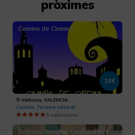
pròximes
Camins de Cinema
10€
València, VALÈNCIA
Ciutats, Turisme cultural
5 valoracions
Entrada General Centre d'Art