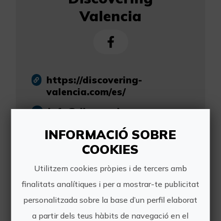
Valencia
https://discovering-
valencia.com/es/
info@discovering-
valencia.com
INFORMACIÓ SOBRE
607 360 343
COOKIES
Utilitzem cookies pròpies i de tercers amb
finalitats analítiques i per a mostrar-te publicitat
personalitzada sobre la base d’un perfil elaborat
Altres experiències
a partir dels teus hàbits de navegació en el