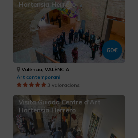
Hortensia Herrero
60€
València, VALÈNCIA
Art contemporani
3 valoracions
Visita Guiada Centre d'Art
Hortensia Herrero