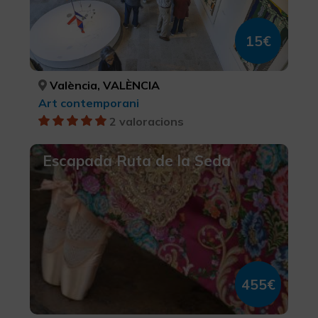
15€
València, VALÈNCIA
Art contemporani
2 valoracions
Escapada Ruta de la Seda
455€