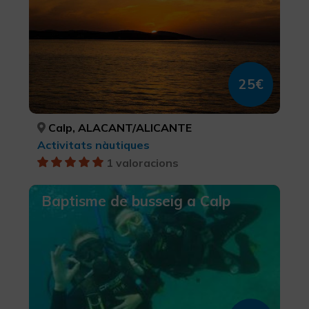
25€
Calp, ALACANT/ALICANTE
Activitats nàutiques
1 valoracions
Baptisme de busseig a Calp