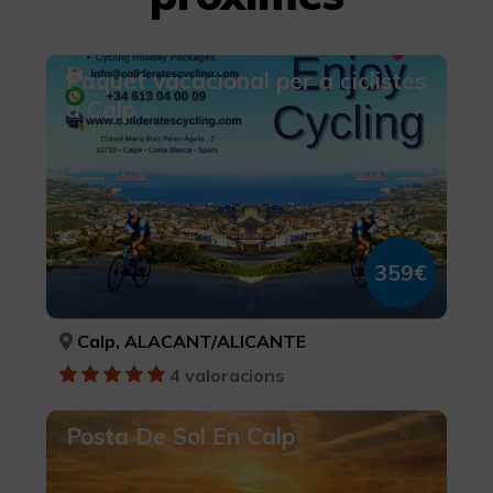
Més informació
Paquet vacacional per a ciclistes
a Calp
359€
Calp, ALACANT/ALICANTE
4 valoracions
Posta De Sol En Calp