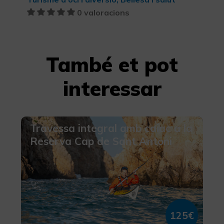
0 valoracions
També et pot
interessar
Travessa integral amb caiac a la
Reserva Cap de Sant Antoni
125€