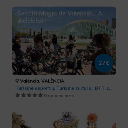
Sent la Màgia de València... A
Bicicleta!
27€
València, VALÈNCIA
Turisme esportiu, Turisme cultural, BTT, cicloturisme i ciclisme
0 valoracions
València és una joia Viu-la!