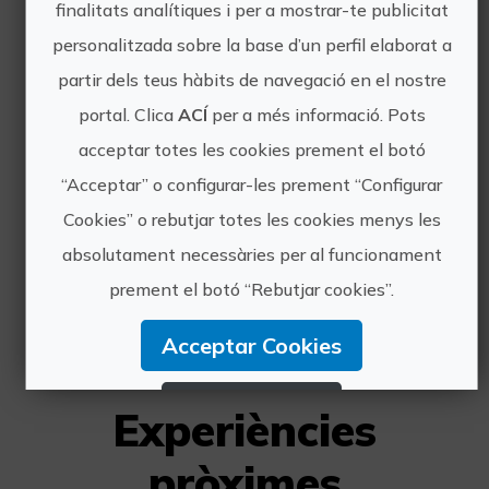
finalitats analítiques i per a mostrar-te publicitat
personalitzada sobre la base d’un perfil elaborat a
partir dels teus hàbits de navegació en el nostre
Visita guiada La Vila Joiosa
portal. Clica
ACÍ
per a més informació. Pots
La Vila Joiosa és una de les
acceptar totes les cookies prement el botó
poblacions amb més història de la
Costa Blanca. Aquest poble es troba
“Acceptar” o configurar-les prement “Configurar
dins de la comarca de La Marina
Cookies” o rebutjar totes les cookies menys les
Baixa, a pocs quilòmetres de
absolutament necessàries per al funcionament
Benidorm. La seua estreta relació
amb...
prement el botó “Rebutjar cookies”.
Acceptar Cookies
Rebutjar Cookies
Experiències
Configurar Cookies
pròximes