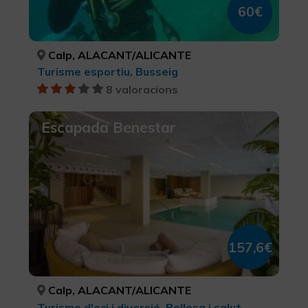
60€
Calp, ALACANT/ALICANTE
Turisme esportiu, Busseig
8 valoracions
Escapada Benestar
157,6€
Calp, ALACANT/ALICANTE
Turisme d'oci i diversió, Bellesa i salut