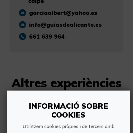
calpe
garciaalbert@yahoo.es
info@guiasdealicante.es
661 639 964
Altres experiències
de GuiasdeAlicante
INFORMACIÓ SOBRE
COOKIES
Utilitzem cookies pròpies i de tercers amb