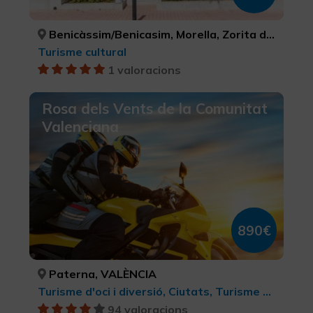
Benicàssim/Benicasim, Morella, Zorita del Maestrazgo, CASTELLÓ/CASTELLÓN, CASTELLÓ/CASTELLÓN, CASTELLÓ/CASTELLÓN
Turisme cultural
1 valoracions
Rosa dels Vents de la Comunitat
Valenciana
890€
Paterna, VALÈNCIA
Turisme d'oci i diversió, Ciutats, Turisme actiu-aventura, Turisme rural i natural, BTT, cicloturisme i ciclisme, Art Rupestre, LGBTQ+, Turisme gastronòmic, Parcs Naturals, Turisme cultural, Turisme esportiu, Enoturisme
94 valoracions