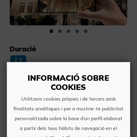
Duració
2 h
INFORMACIÓ SOBRE
COOKIES
Més informació
Utilitzem cookies pròpies i de tercers amb
Horari:
finalitats analítiques i per a mostrar-te publicitat
11:00h
personalitzada sobre la base d’un perfil elaborat
a partir dels teus hàbits de navegació en el
Preu: