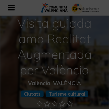
Visita guiada
Registrar-se com a usuari empresar
Registre empresarial
amb Realitat
Valencià
Augmentada
Mediterrani Actiu i Esportiu
per València
Mediterrani Cultural
Mediterrani Rural i Natural
València, VALÈNCIA
Experiències a la tardor
Ciutats
Turisme cultural
Experiències Setmana Santa