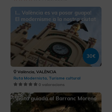
I... València es va posar guapa!
El modernisme a la nostra ciutat
30€
València, VALÈNCIA
Ruta Modernista, Turisme cultural
0 valoracions
Visita guiada al Barranc Moreno