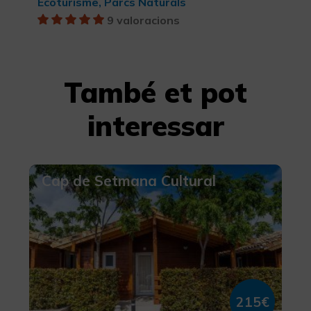
Ecoturisme, Parcs Naturals
9 valoracions
També et pot
interessar
Cap de Setmana Cultural
215€