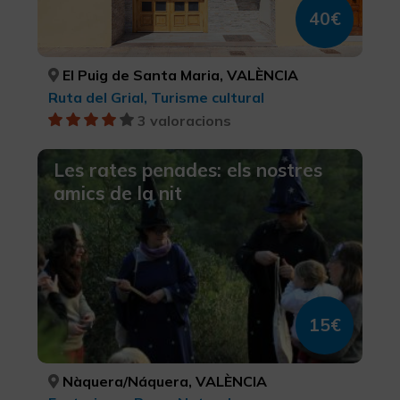
40€
El Puig de Santa Maria, VALÈNCIA
Ruta del Grial, Turisme cultural
3 valoracions
Les rates penades: els nostres
amics de la nit
15€
Nàquera/Náquera, VALÈNCIA