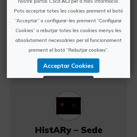
nostre portal. Clica
ACÍ
per a més informació.
15€
Pots acceptar totes les cookies prement el botó
“Acceptar” o configurar-les prement “Configurar
Com arribar:
Cookies” o rebutjar totes les cookies menys les
La visita comença
absolutament necessàries per al funcionament
enfront de la Catedral
prement el botó “Rebutjar cookies”.
de València.
Acceptar Cookies
Rebutjar Cookies
Configurar Cookies
Més informació
HistARy – Sede