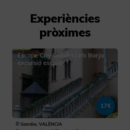
Experiències
pròximes
Escape City Gandia i els Borja
excursió escolar
17€
Gandia, VALÈNCIA