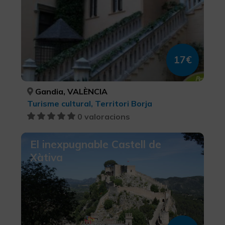
17€
Gandia, VALÈNCIA
Turisme cultural, Territori Borja
0 valoracions
El inexpugnable Castell de
Xàtiva