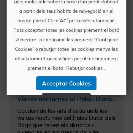
personalitzada sobre la base d’un perfil elaborat
Altres experiències
a partir dels teus hàbits de navegació en el
nostre portal. Clica
ACÍ
per a més informació.
de Palau Ducal
Pots acceptar totes les cookies prement el botó
dels Borja
“Acceptar” o configurar-les prement “Configurar
Cookies” o rebutjar totes les cookies menys les
absolutament necessàries per al funcionament
prement el botó “Rebutjar cookies”.
Acceptar Cookies
Visites nocturnes al Palau Ducal dels Borja de Gandia
Rebutjar Cookies
Gaudeix de les nits d'estiu amb les
Configurar Cookies
visites nocturnes del Palau Ducal dels
Borja que tenen els dimarts i
Més informació
divendres en els mesos de juliol,