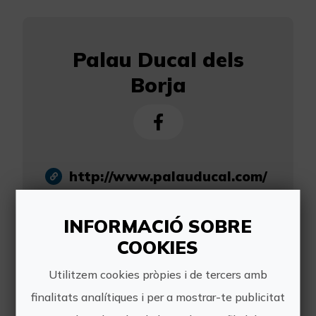
Palau Ducal dels
Borja
http://www.palauducal.com/
visites@palauducal.com
INFORMACIÓ SOBRE
96 287 14 65
COOKIES
Utilitzem cookies pròpies i de tercers amb
finalitats analítiques i per a mostrar-te publicitat