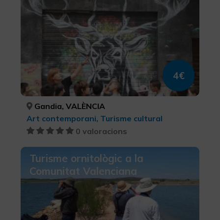
4€
Gandia, VALÈNCIA
Art contemporani, Turisme cultural
0 valoracions
Turisme ornitològic a la
Comunitat Valenciana