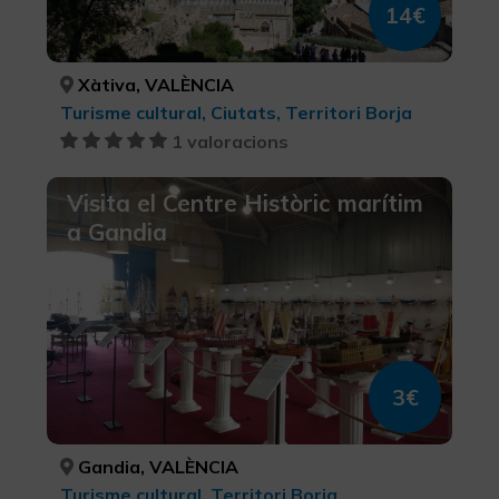
14€
Xàtiva, VALÈNCIA
Turisme cultural, Ciutats, Territori Borja
1 valoracions
Visita el Centre Històric marítim
a Gandia
3€
Gandia, VALÈNCIA
Turisme cultural, Territori Borja