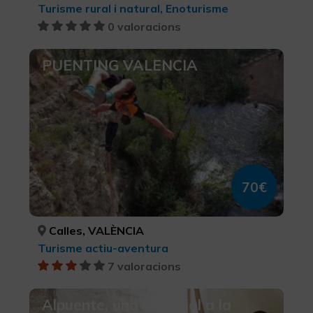
Turisme rural i natural, Enoturisme
0 valoracions
PUENTING VALENCIA
70€
Calles, VALÈNCIA
Turisme actiu-aventura
7 valoracions
Alpuente, una vila reial a la