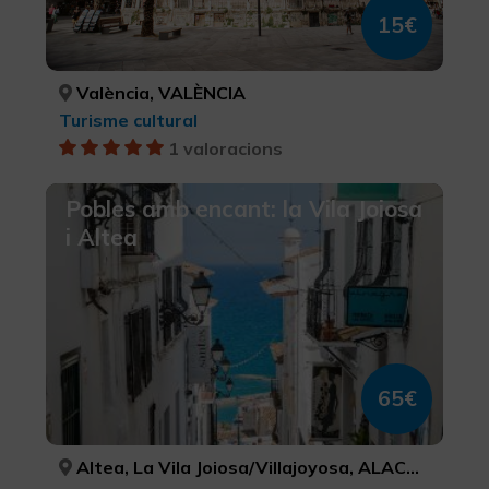
15€
València, VALÈNCIA
Turisme cultural
1 valoracions
Pobles amb encant: la Vila Joiosa
i Altea
65€
Altea, La Vila Joiosa/Villajoyosa, ALACANT/ALICANTE, ALACANT/ALICANTE