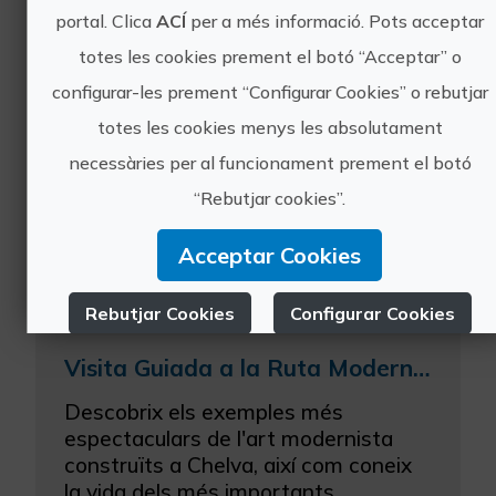
Coneix l'edifici civil més important de
portal. Clica
ACÍ
per a més informació. Pots acceptar
la comarca de La Serrania. L'edifici
totes les cookies prement el botó “Acceptar” o
conté restes des d'època ibèrica,
passant per alcàsser islàmic,
configurar-les prement “Configurar Cookies” o rebutjar
església, palau dels Vescomtes i
totes les cookies menys les absolutament
posada, a més de patir ...
necessàries per al funcionament prement el botó
“Rebutjar cookies”.
Acceptar Cookies
Rebutjar Cookies
Configurar Cookies
Visita Guiada a la Ruta Modernista de Chelva
Més informació
Descobrix els exemples més
espectaculars de l'art modernista
construïts a Chelva, així com coneix
la vida dels més importants