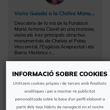
Visita Guiada a la Chelva Monumental
Descobrix de la mà de la Fundació
María Antonia Clavel en una mateixa
visita els tres principals atractius
monumentals de Chelva: el Palau
Vescomtal, l'Església Arxiprestal i els
Barris Històrics.<...
INFORMACIÓ SOBRE COOKIES
Utilitzem cookies pròpies i de tercers amb finalitats
analítiques i per a mostrar-te publicitat
personalitzada sobre la base d’un perfil elaborat a
Visites guiades al Palau Vescomtal de Chelva
partir dels teus hàbits de navegació en el nostre