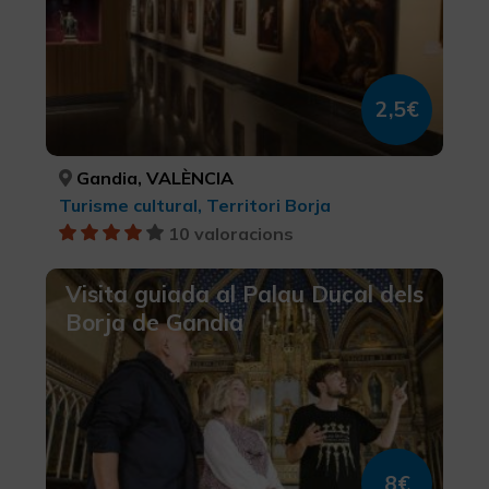
2,5€
Gandia, VALÈNCIA
Turisme cultural, Territori Borja
10 valoracions
Visita guiada al Palau Ducal dels
Borja de Gandia
8€