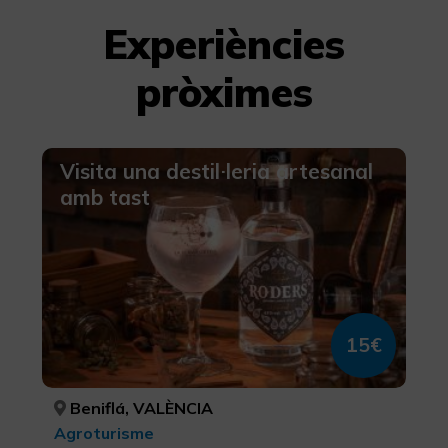
Experiències
pròximes
Visita una destil·leria artesanal
amb tast
15€
Beniflá, VALÈNCIA
Agroturisme