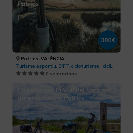
Potries
380€
Potries, VALÈNCIA
Turisme esportiu, BTT, cicloturisme i ciclisme
0 valoracions
En ebike per la Vall del Vernissa i
dorm de luxe a Potries