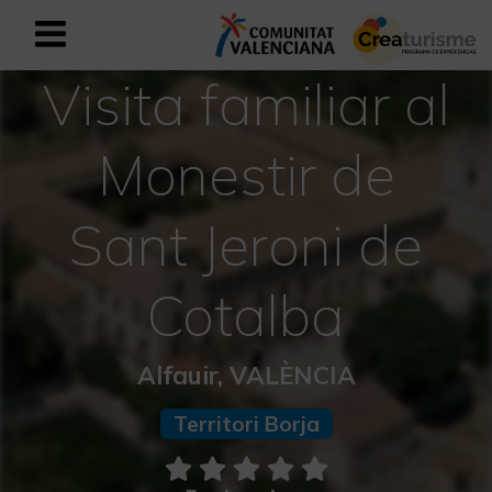
Visita familiar al
Registrar-se com a usuari empresar
Registre empresarial
Monestir de
Valencià
Sant Jeroni de
Mediterrani Actiu i Esportiu
Cotalba
Mediterrani Cultural
Mediterrani Rural i Natural
Alfauir, VALÈNCIA
Experiències a la tardor
Territori Borja
Experiències Setmana Santa