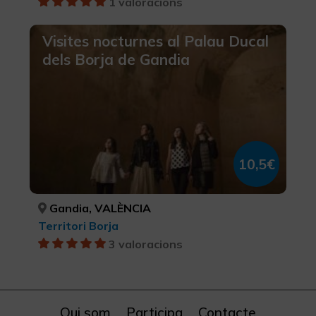
1 valoracions
Visites nocturnes al Palau Ducal
dels Borja de Gandia
10,5€
Gandia, VALÈNCIA
Territori Borja
3 valoracions
Qui som
Participa
Contacte