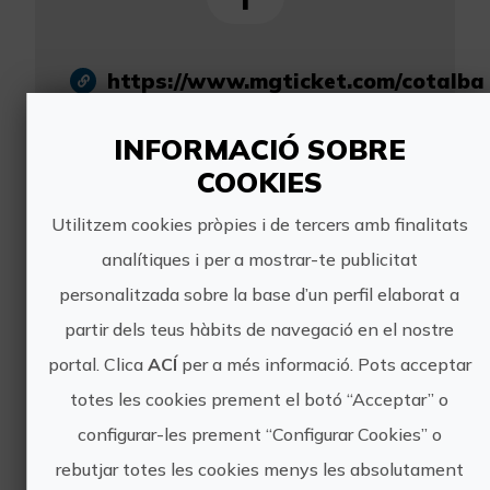
https://www.mgticket.com/cotalba
https://www.cotalba.es
INFORMACIÓ SOBRE
info@cotalba.es
COOKIES
leonor.arizon@cotalba.es
Utilitzem cookies pròpies i de tercers amb finalitats
619 524 093
analítiques i per a mostrar-te publicitat
personalitzada sobre la base d’un perfil elaborat a
partir dels teus hàbits de navegació en el nostre
portal. Clica
ACÍ
per a més informació. Pots acceptar
totes les cookies prement el botó “Acceptar” o
Altres experiències
configurar-les prement “Configurar Cookies” o
de Monasterio de
rebutjar totes les cookies menys les absolutament