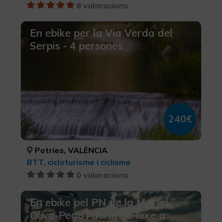
8 valoracions
En ebike per la Via Verda del
Serpis - 4 persones
240€
Potries, VALÈNCIA
BTT, cicloturisme i ciclisme
0 valoracions
En ebike pel PN de la Marjal
Oliva-Pego i dorm de luxe a