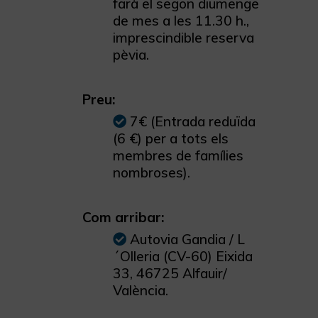
farà el segon diumenge
de mes a les 11.30 h.,
imprescindible reserva
pèvia.
Preu:
7€ (Entrada reduïda
(6 €) per a tots els
membres de famílies
nombroses).
Com arribar:
Autovia Gandia / L
´Olleria (CV-60) Eixida
33, 46725 Alfauir/
València.