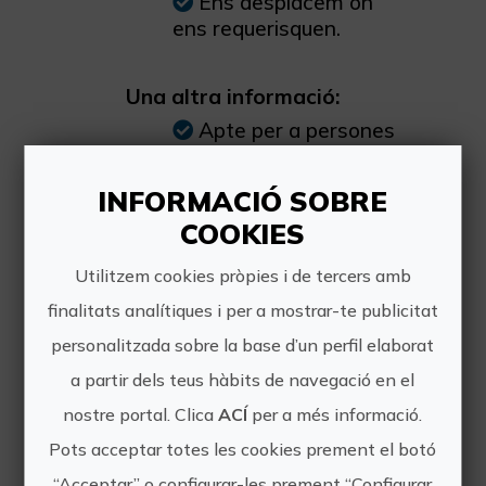
Ens desplacem on
ens requerisquen.
Una altra informació:
Apte per a persones
de totes les edats, i
també persones amb
INFORMACIÓ SOBRE
diversitat funcional.
COOKIES
Utilitzem cookies pròpies i de tercers amb
finalitats analítiques i per a mostrar-te publicitat
personalitzada sobre la base d’un perfil elaborat
a partir dels teus hàbits de navegació en el
nostre portal. Clica
ACÍ
per a més informació.
Pots acceptar totes les cookies prement el botó
“Acceptar” o configurar-les prement “Configurar