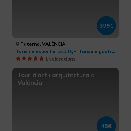
399€
Paterna, VALÈNCIA
Turisme esportiu, LGBTQ+, Turisme gastronòmic, Ciutats, Turisme d'oci i diversió, Turisme cultural, BTT, cicloturisme i ciclisme
1 valoracions
Tour d'art i arquitectura a
València
45€