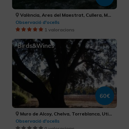
València, Ares del Maestrat, Cullera, Morella, Alacant/Alicante, Tuéjar, Ademuz, Calp, Dénia, Almenara, VALÈNCIA, CASTELLÓ/CASTELLÓN, VALÈNCIA, CASTELLÓ/CASTELLÓN, ALACANT/ALICANTE, VALÈNCIA, VALÈNCIA, ALACANT/ALICANTE, ALACANT/ALICANTE, CASTELLÓ/CASTELLÓN
Observació d'ocells
1 valoracions
Birds&Wines
60€
Muro de Alcoy, Chelva, Torreblanca, Utiel, Venta del Moro, ALACANT/ALICANTE, VALÈNCIA, CASTELLÓ/CASTELLÓN, VALÈNCIA, VALÈNCIA
Observació d'ocells
0 valoracions