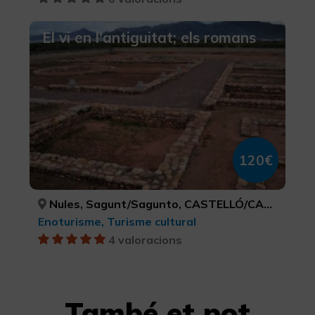
El vi en l'antiguitat; els romans
120€
Nules, Sagunt/Sagunto, CASTELLÓ/CASTELLÓN, VALÈNCIA
Enoturisme, Turisme cultural
4 valoracions
També et pot