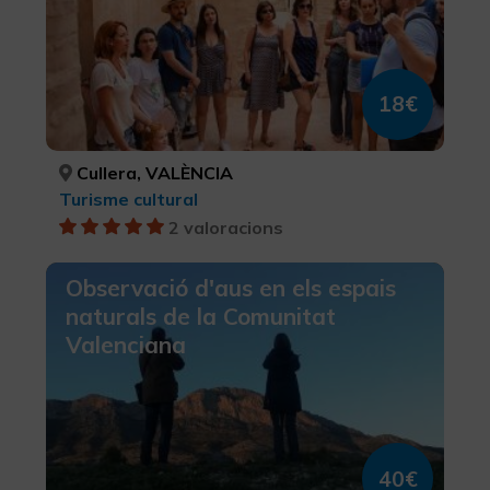
18€
Cullera, VALÈNCIA
Turisme cultural
2 valoracions
Observació d'aus en els espais
naturals de la Comunitat
Valenciana
40€